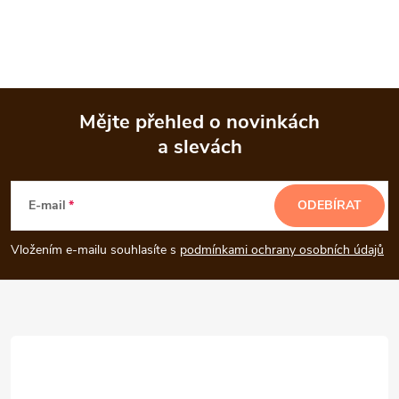
Mějte přehled o novinkách
a slevách
Z
á
E-mail
ODEBÍRAT
p
Vložením e-mailu souhlasíte s
podmínkami ochrany osobních údajů
a
t
í