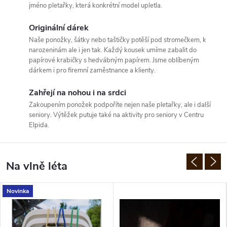
jméno pletařky, která konkrétní model upletla.
Originální dárek
Naše ponožky, šátky nebo taštičky potěší pod stromečkem, k
narozeninám ale i jen tak. Každý kousek umíme zabalit do
papírové krabičky s hedvábným papírem. Jsme oblíbeným
dárkem i pro firemní zaměstnance a klienty.
Zahřejí na nohou i na srdci
Zakoupením ponožek podpoříte nejen naše pletařky, ale i další
seniory. Výtěžek putuje také na aktivity pro seniory v Centru
Elpida.
Na vlně léta
Novinka