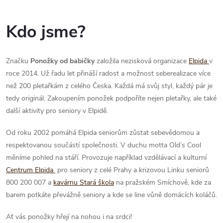
Kdo jsme?
Značku
Ponožky od babičky
založila nezisková organizace
Elpida
v
roce 2014. Už řadu let přináší radost a možnost seberealizace více
než 200 pletařkám z celého Česka. Každá má svůj styl, každý pár je
tedy originál. Zakoupením ponožek podpoříte nejen pletařky, ale také
další aktivity pro seniory v Elpidě.
Od roku 2002 pomáhá Elpida seniorům zůstat sebevědomou a
respektovanou součástí společnosti. V duchu motta Old’s Cool
měníme pohled na stáří. Provozuje například vzdělávací a kulturní
Centrum Elpida
pro seniory z celé Prahy a krizovou Linku seniorů
800 200 007 a
kavárnu Stará škola
na pražském Smíchově, kde za
barem potkáte převážně seniory a kde se line vůně domácích koláčů.
Ať vás ponožky hřejí na nohou i na srdci!