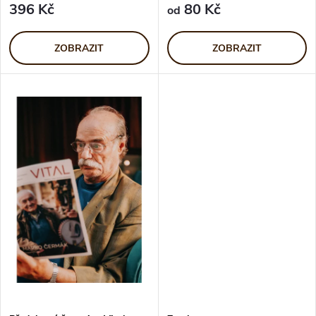
d
396 Kč
80 Kč
od
d
u
u
ZOBRAZIT
ZOBRAZIT
k
k
t
t
ů
ů