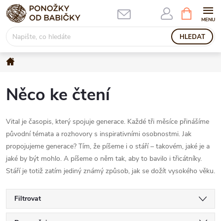
Přejít
NÁKUPNÍ
KOŠÍK
na
obsah
HLEDAT
Domů
Něco ke čtení
Vital je časopis, který spojuje generace. Každé tři měsíce přinášíme
původní témata a rozhovory s inspirativními osobnostmi. Jak
propojujeme generace? Tím, že píšeme i o stáří – takovém, jaké je a
jaké by být mohlo. A píšeme o něm tak, aby to bavilo i třicátníky.
Stáří je totiž zatím jediný známý způsob, jak se dožít vysokého věku.
Filtrovat