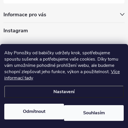
u
Informace pro vás
Instagram
Sledovat na Instagramu
Aby Ponožky od babičky udržely krok, spotřebujeme
spoustu sušenek a potřebujeme vaše cookies. Díky tomu
Nabízíme vám
vám umožníme pohodlné prohlížení webu, ale budeme
schopní zlepšovat jeho funkce, výkon a použitelnost.
Více
informací tady
Nastavení
Copyright 2026
Ponožky od babičky
. Všechna práva vyhrazena.
Odmítnout
Souhlasím
Vytvořil Shoptet