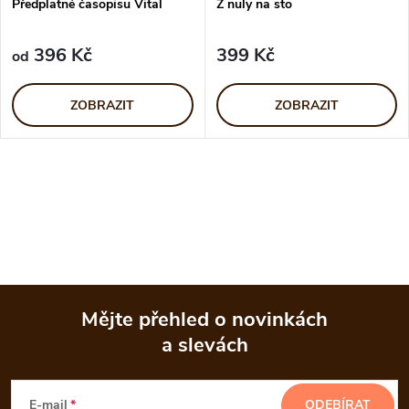
Předplatné časopisu Vital
Z nuly na sto
396 Kč
399 Kč
od
ZOBRAZIT
ZOBRAZIT
O
v
l
á
Mějte přehled o novinkách
d
a slevách
Z
a
á
E-mail
ODEBÍRAT