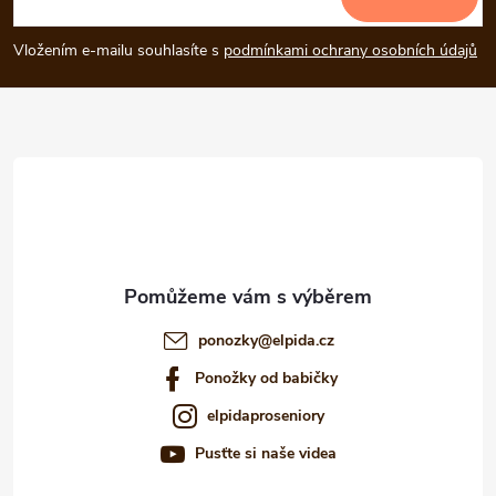
c
p
í
Vložením e-mailu souhlasíte s
podmínkami ochrany osobních údajů
p
a
r
t
v
í
k
y
v
ponozky
@
elpida.cz
ý
Ponožky od babičky
p
elpidaproseniory
i
Pusťte si naše videa
s