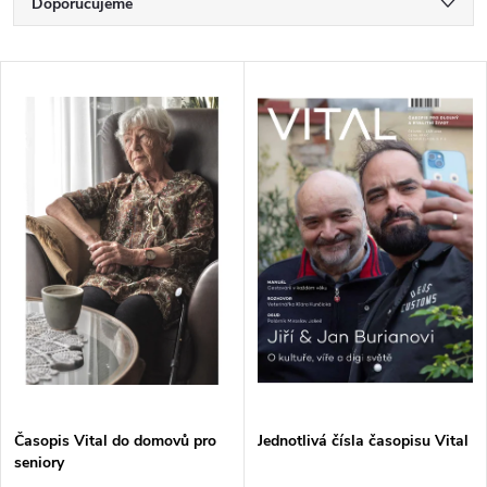
Ř
Doporučujeme
a
Nejlevnější
V
Nejdražší
z
ý
Nejprodávanější
e
p
Abecedně
n
i
í
s
p
p
r
r
o
Časopis Vital do domovů pro
Jednotlivá čísla časopisu Vital
o
seniory