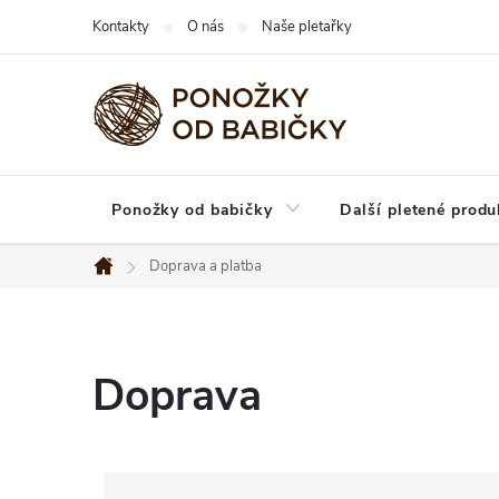
Přejít
Kontakty
O nás
Naše pletařky
na
obsah
Ponožky od babičky
Další pletené produ
Doprava a platba
Domů
Doprava