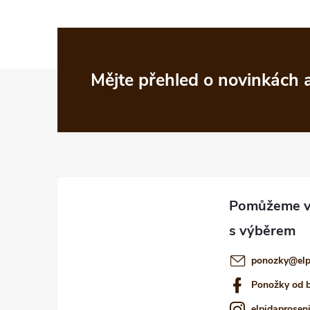
Z
Mějte přehled o novinkách
á
p
a
t
í
ponozky
@
el
Ponožky od 
elpidaprosen