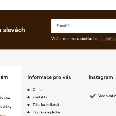
E-mail
a slevách
Vložením e-mailu souhlasíte s
podmínka
Informace pro vás
Instagram
O nás
Sledovat 
Kontakty
pida.cz
Tabulka velikostí
babičky
Doprava a platba
iory