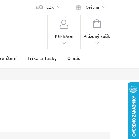
CZK
Čeština
NÁKUPNÍ
KOŠÍK
Prázdný košík
Přihlášení
ke čtení
Trika a tašky
O nás