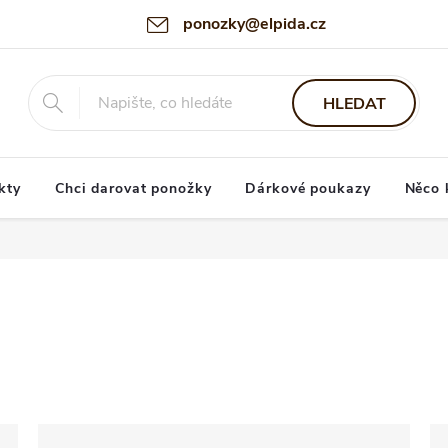
ponozky@elpida.cz
HLEDAT
kty
Chci darovat ponožky
Dárkové poukazy
Něco 