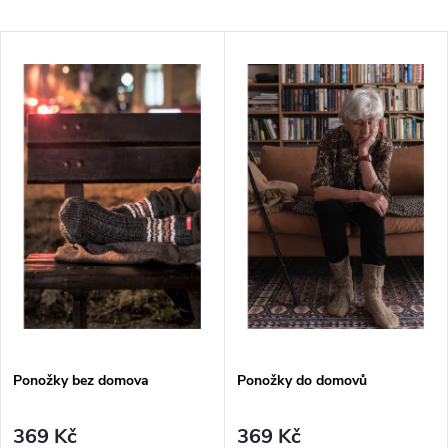
a
Nejlevnější
V
Nejdražší
z
ý
Nejprodávanější
e
p
Abecedně
n
i
í
s
p
p
r
r
o
Ponožky bez domova
Ponožky do domovů
o
d
369 Kč
369 Kč