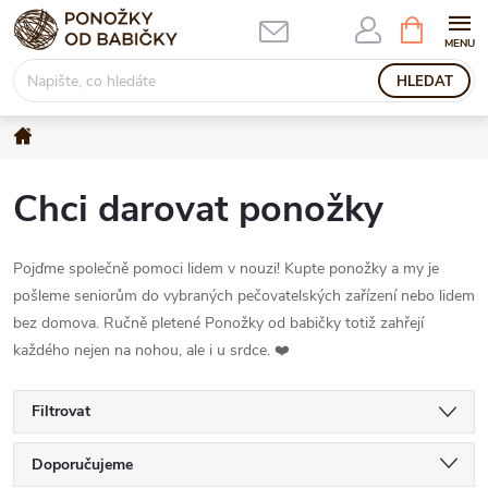
Přejít
NÁKUPNÍ
KOŠÍK
na
obsah
HLEDAT
Domů
Chci darovat ponožky
Pojďme společně pomoci lidem v nouzi! Kupte ponožky a my je
pošleme seniorům do vybraných pečovatelských zařízení nebo lidem
bez domova. Ručně pletené Ponožky od babičky totiž zahřejí
každého nejen na nohou, ale i u srdce. ❤️
Filtrovat
Ř
Doporučujeme