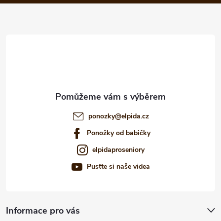
p
a
r
t
v
í
k
y
v
ponozky
@
elpida.cz
ý
Ponožky od babičky
p
elpidaproseniory
i
Pusťte si naše videa
s
u
Informace pro vás