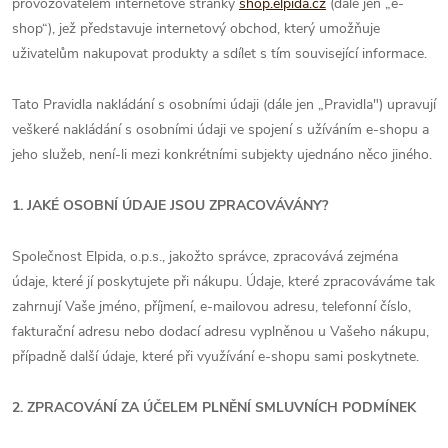
provozovatelem internetové stránky
shop.elpida.cz
(dále jen „e-
shop“), jež představuje internetový obchod, který umožňuje
uživatelům nakupovat produkty a sdílet s tím související informace.
Tato Pravidla nakládání s osobními údaji (dále jen „Pravidla") upravují
veškeré nakládání s osobními údaji ve spojení s užíváním e-shopu a
jeho služeb, není-li mezi konkrétními subjekty ujednáno něco jiného.
1. JAKÉ OSOBNÍ ÚDAJE JSOU ZPRACOVÁVÁNY?
Společnost Elpida, o.p.s., jakožto správce, zpracovává zejména
údaje, které jí poskytujete při nákupu. Údaje, které zpracováváme tak
zahrnují Vaše jméno, příjmení, e-mailovou adresu, telefonní číslo,
fakturační adresu nebo dodací adresu vyplněnou u Vašeho nákupu,
případně další údaje, které při využívání e-shopu sami poskytnete.
2. ZPRACOVÁNÍ ZA ÚČELEM PLNĚNÍ SMLUVNÍCH PODMÍNEK