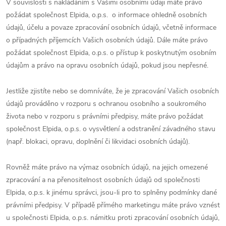
V souvislosti s nakládáním s Vašimi osobními údaji máte právo
požádat společnost Elpida, o.p.s. o informace ohledně osobních
údajů, účelu a povaze zpracování osobních údajů, včetně informace
o případných příjemcích Vašich osobních údajů. Dále máte právo
požádat společnost Elpida, o.p.s. o přístup k poskytnutým osobním
údajům a právo na opravu osobních údajů, pokud jsou nepřesné.
Jestliže zjistíte nebo se domníváte, že je zpracování Vašich osobních
údajů prováděno v rozporu s ochranou osobního a soukromého
života nebo v rozporu s právními předpisy, máte právo požádat
společnost Elpida, o.p.s. o vysvětlení a odstranění závadného stavu
(např. blokaci, opravu, doplnění či likvidaci osobních údajů).
Rovněž máte právo na výmaz osobních údajů, na jejich omezené
zpracování a na přenositelnost osobních údajů od společnosti
Elpida, o.p.s. k jinému správci, jsou-li pro to splněny podmínky dané
právními předpisy. V případě přímého marketingu máte právo vznést
u společnosti Elpida, o.p.s. námitku proti zpracování osobních údajů,