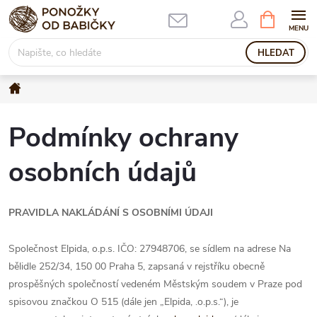
Přejít
NÁKUPNÍ
KOŠÍK
na
obsah
HLEDAT
Domů
Podmínky ochrany
osobních údajů
PRAVIDLA NAKLÁDÁNÍ S OSOBNÍMI ÚDAJI
Společnost Elpida, o.p.s. IČO: 27948706, se sídlem na adrese Na
bělidle 252/34, 150 00 Praha 5, zapsaná v rejstříku obecně
prospěšných společností vedeném Městským soudem v Praze pod
spisovou značkou O 515 (dále jen „Elpida, .o.p.s.“), je