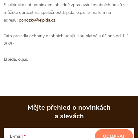
S jakýmikoli připomínkami ohledně zpracování osobních údajů se
můžete obracet na společnost Elpida, o.p.s. e-mailem na
adresu:
ponozky@elpida.cz
.
Tato pravidla ochrany osobních údajů jsou platná a účinná od 1. 1.
2020
Elpida, o.p.s
.
Mějte přehled o novinkách
a slevách
Z
á
E-mail
ODEBÍRAT