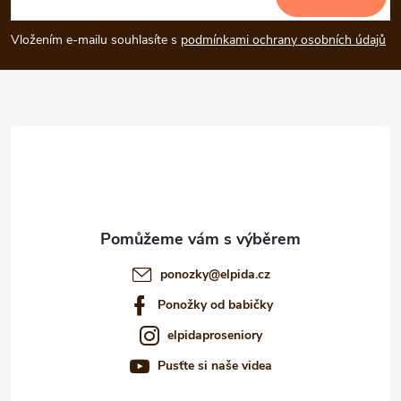
p
Vložením e-mailu souhlasíte s
podmínkami ochrany osobních údajů
a
t
í
ponozky
@
elpida.cz
Ponožky od babičky
elpidaproseniory
Pusťte si naše videa