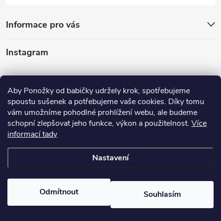
Informace pro vás
Instagram
Sledovat na Instagramu
Aby Ponožky od babičky udržely krok, spotřebujeme
spoustu sušenek a potřebujeme vaše cookies. Díky tomu
Nabízíme vám
vám umožníme pohodlné prohlížení webu, ale budeme
schopní zlepšovat jeho funkce, výkon a použitelnost.
Více
informací tady
Nastavení
Copyright 2026
Ponožky od babičky
. Všechna práva vyhrazena.
Odmítnout
Souhlasím
Vytvořil Shoptet