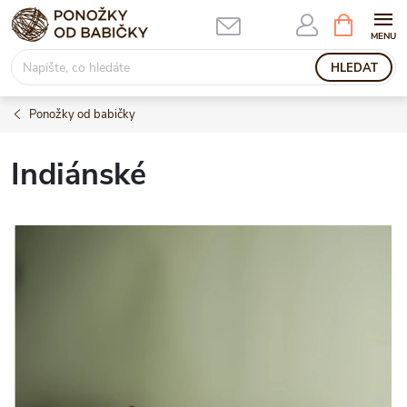
Přejít
NÁKUPNÍ
KOŠÍK
na
obsah
HLEDAT
Ponožky od babičky
Indiánské