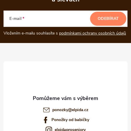
Z
á
E-mail
ODEBÍRAT
p
Vložením e-mailu souhlasíte s
podmínkami ochrany osobních údajů
a
t
í
ponozky
@
elpida.cz
Ponožky od babičky
elpidaproseniory