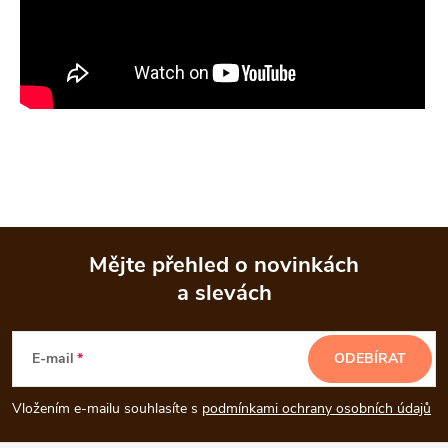
Mějte přehled o novinkách
a slevách
Z
á
E-mail
ODEBÍRAT
p
Vložením e-mailu souhlasíte s
podmínkami ochrany osobních údajů