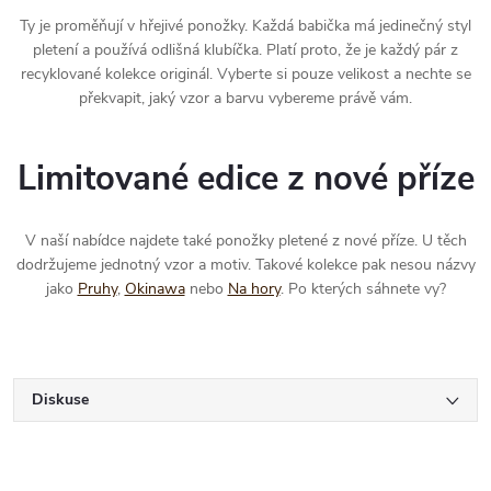
Ty je proměňují v hřejivé ponožky. Každá babička má jedinečný styl
pletení a používá odlišná klubíčka. Platí proto, že je každý pár z
recyklované kolekce originál. Vyberte si pouze velikost a nechte se
překvapit, jaký vzor a barvu vybereme právě vám.
Limitované edice z nové příze
V naší nabídce najdete také ponožky pletené z nové příze. U těch
dodržujeme jednotný vzor a motiv. Takové kolekce pak nesou názvy
jako
Pruhy
,
Okinawa
nebo
Na hory
. Po kterých sáhnete vy?
Diskuse