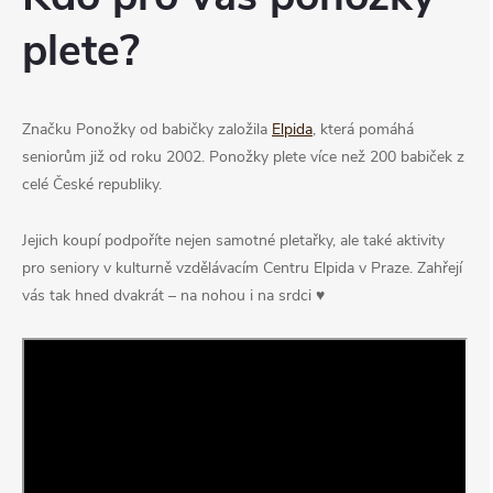
plete?
Značku Ponožky od babičky založila
Elpida
, která pomáhá
seniorům již od roku 2002. Ponožky plete více než 200 babiček z
celé České republiky.
Jejich koupí podpoříte nejen samotné pletařky, ale také aktivity
pro seniory v kulturně vzdělávacím Centru Elpida v Praze. Zahřejí
vás tak hned dvakrát – na nohou i na srdci ♥