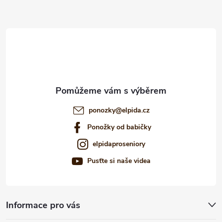
a
t
í
ponozky
@
elpida.cz
Ponožky od babičky
elpidaproseniory
Pusťte si naše videa
Informace pro vás