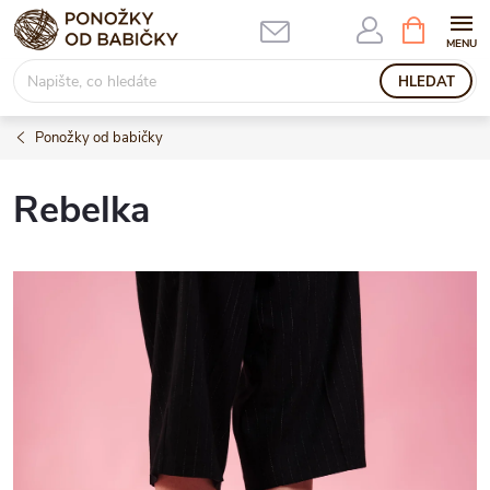
Přejít
NÁKUPNÍ
KOŠÍK
na
obsah
HLEDAT
Ponožky od babičky
Rebelka