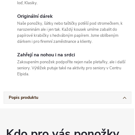
loď, Klasiky.
Originální dárek
Naše ponožky, šátky nebo taštičky potěší pod stromečkem, k
narozeninám ale i jen tak. Každý kousek umíme zabalit do
papírové krabičky s hedvábným papírem. Jsme oblíbeným
dárkem i pro firemní zaměstnance a klienty.
Zahřejí na nohou i na srdci
Zakoupením ponožek podpoříte nejen naše pletařky, ale i další
seniory. Výtěžek putuje také na aktivity pro seniory v Centru
Elpida.
Popis produktu
Kdo pro vás ponožky