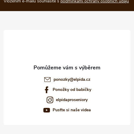
p
Vložením e-mailu souhlasíte s
podmínkami ochrany osobních údajů
a
t
í
ponozky
@
elpida.cz
Ponožky od babičky
elpidaproseniory
Pusťte si naše videa