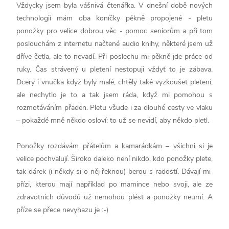
Vždycky jsem byla vášnivá čtenářka. V dnešní době nových
technologií mám oba koníčky pěkně propojené - pletu
ponožky pro velice dobrou věc - pomoc seniorům a při tom
poslouchám z internetu načtené audio knihy, některé jsem už
dříve četla, ale to nevadí. Při poslechu mi pěkně jde práce od
ruky. Čas strávený u pletení nestopuji vždyť to je zábava.
Dcery i vnučka když byly malé, chtěly také vyzkoušet pletení,
ale nechytlo je to a tak jsem ráda, když mi pomohou s
rozmotáváním přaden. Pletu všude i za dlouhé cesty ve vlaku
– pokaždé mně někdo osloví: to už se nevidí, aby někdo pletl.
Ponožky rozdávám přátelům a kamarádkám – všichni si je
velice pochvalují. Široko daleko není nikdo, kdo ponožky plete,
tak dárek (i někdy si o něj řeknou) berou s radostí. Dávají mi
přízi, kterou mají například po mamince nebo svoji, ale ze
zdravotních důvodů už nemohou plést a ponožky neumí. A
příze se přece nevyhazu je :-)