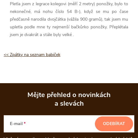
Pletla jsem z legrace kolegovi (měří 2 metry) ponožky, bylo to
nekonečné, má nohu číslo 54 B-), když se mu po čase
předčasně narodila dvojčátka (vážila 900 gramů), tak jsem mu
upletla podle mne ty nejmenší bačkůrko ponožky. Přeplétala
jsem je dvakrát a stále byly velké .
<< Zpátky na seznam babiček
Mějte přehled o novinkách
a slevách
Z
á
E-mail
ODEBÍRAT