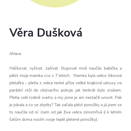
Věra Dušková
Jihlava
Háčkovat, vyšívat, zašívat, štupovat mně naučila babička a
plést moje mamka cca v 7 letech. Mamka byla velice šikovná
pletařka – pletla z velice tenké příze veliké krajkové ubrusy na
parádní stůl do obývacího pokoje, jak tenkrát bylo zvykem.
Pletla celé rodině svetry a my jsme je ani nestačili unosit. Pak
je párala a co se zbytky? Tak začala plést ponožky a já jsem se
to naučila od ní. Jsem od jak živa velice zimomřivá (i k letním
šatům doma nosím svoje teplé pletené ponožky).