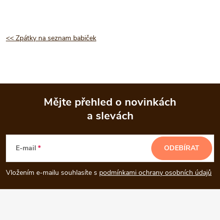
<< Zpátky na seznam babiček
Mějte přehled o novinkách
a slevách
Z
á
E-mail
ODEBÍRAT
p
Vložením e-mailu souhlasíte s
podmínkami ochrany osobních údajů
a