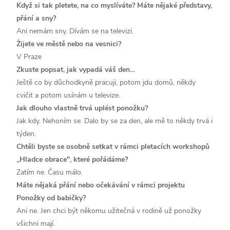
Když si tak pletete, na co myslíváte? Máte nějaké představy,
přání a sny?
Ani nemám sny. Dívám se na televizi.
Žijete ve městě nebo na vesnici?
V Praze
Zkuste popsat, jak vypadá váš den...
Ještě co by důchodkyně pracuji, potom jdu domů, někdy
cvičit a potom usínám u televize.
Jak dlouho vlastně trvá uplést ponožku?
Jak kdy. Nehoním se. Dalo by se za den, ale mě to někdy trvá i
týden.
Chtěli byste se osobně setkat v rámci pletacích workshopů
,,Hladce obrace", které pořádáme?
Zatím ne. Času málo.
Máte nějaká přání nebo očekávání v rámci projektu
Ponožky od babičky?
Ani ne. Jen chci být někomu užitečná v rodině už ponožky
všichni mají.