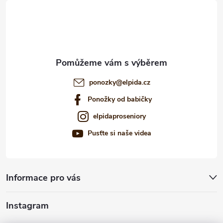
t
í
ponozky
@
elpida.cz
Ponožky od babičky
elpidaproseniory
Pusťte si naše videa
Informace pro vás
Instagram