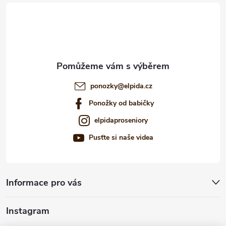
t
í
ponozky
@
elpida.cz
Ponožky od babičky
elpidaproseniory
Pusťte si naše videa
Informace pro vás
Instagram