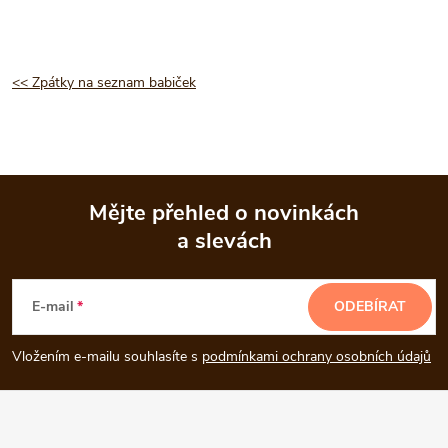
<< Zpátky na seznam babiček
Mějte přehled o novinkách
a slevách
Z
á
E-mail
ODEBÍRAT
p
Vložením e-mailu souhlasíte s
podmínkami ochrany osobních údajů
a