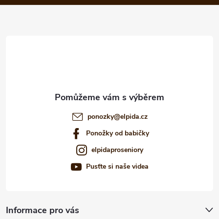
a
t
í
ponozky
@
elpida.cz
Ponožky od babičky
elpidaproseniory
Pusťte si naše videa
Informace pro vás