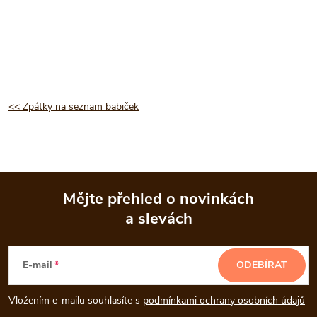
<< Zpátky na seznam babiček
Mějte přehled o novinkách
a slevách
Z
á
E-mail
ODEBÍRAT
p
Vložením e-mailu souhlasíte s
podmínkami ochrany osobních údajů