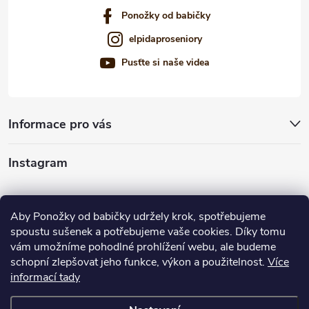
Ponožky od babičky
elpidaproseniory
Pusťte si naše videa
Informace pro vás
Instagram
Sledovat na Instagramu
Aby Ponožky od babičky udržely krok, spotřebujeme
spoustu sušenek a potřebujeme vaše cookies. Díky tomu
Nabízíme vám
vám umožníme pohodlné prohlížení webu, ale budeme
schopní zlepšovat jeho funkce, výkon a použitelnost.
Více
informací tady