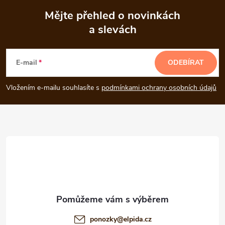
Mějte přehled o novinkách
a slevách
Z
á
E-mail
ODEBÍRAT
p
Vložením e-mailu souhlasíte s
podmínkami ochrany osobních údajů
a
t
í
ponozky
@
elpida.cz