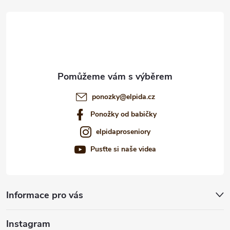
t
í
ponozky
@
elpida.cz
Ponožky od babičky
elpidaproseniory
Pusťte si naše videa
Informace pro vás
Instagram