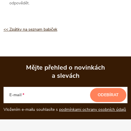
odpovědět.
<< Zpátky na seznam babiček
Mějte přehled o novinkách
a slevách
Z
á
E-mail
ODEBÍRAT
p
Vložením e-mailu souhlasíte s
podmínkami ochrany osobních údajů
a