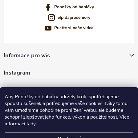
Ponožky od babičky
elpidaproseniory
Pusťte si naše videa
Informace pro vás
Instagram
Sledovat na Instagramu
Aby Ponožky od babičky udržely krok, spotřebujeme
spoustu sušenek a potřebujeme vaše cookies. Díky tomu
Nabízíme vám
vám umožníme pohodlné prohlížení webu, ale budeme
schopní zlepšovat jeho funkce, výkon a použitelnost.
Více
informací tady