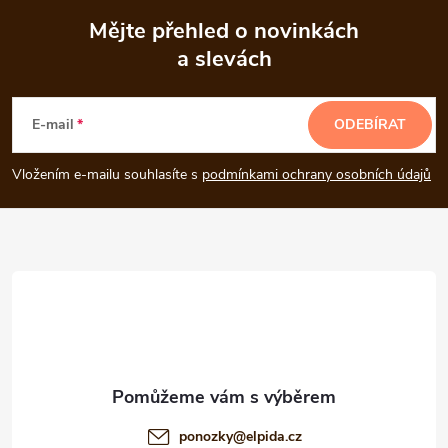
Mějte přehled o novinkách
a slevách
Z
á
E-mail
ODEBÍRAT
p
Vložením e-mailu souhlasíte s
podmínkami ochrany osobních údajů
a
t
í
ponozky
@
elpida.cz