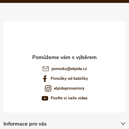
a
t
í
ponozky
@
elpida.cz
Ponožky od babičky
elpidaproseniory
Pusťte si naše videa
Informace pro vás