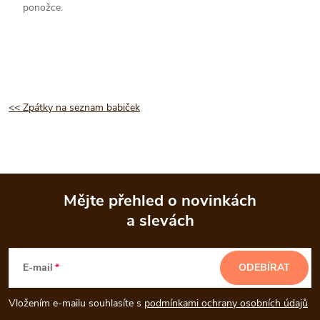
ponožce.
<< Zpátky na seznam babiček
Mějte přehled o novinkách
a slevách
Z
á
E-mail
ODEBÍRAT
p
Vložením e-mailu souhlasíte s
podmínkami ochrany osobních údajů