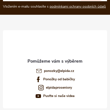
p
Vložením e-mailu souhlasíte s
podmínkami ochrany osobních údajů
a
t
í
ponozky
@
elpida.cz
Ponožky od babičky
elpidaproseniory
Pusťte si naše videa