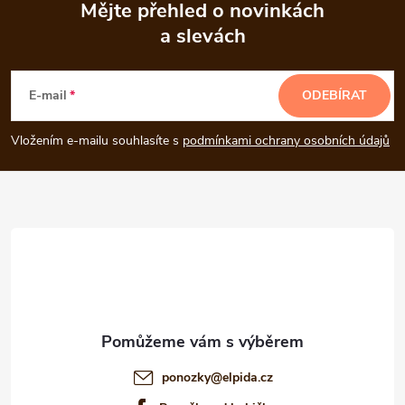
Mějte přehled o novinkách
a slevách
Z
á
E-mail
ODEBÍRAT
p
Vložením e-mailu souhlasíte s
podmínkami ochrany osobních údajů
a
t
í
ponozky
@
elpida.cz