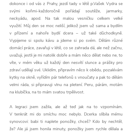
dokonce i od vás z Prahy, jezdí tady v létě p.Vašek Vydra se
svými koňmi-každoročně pořádají soutěže, jarmarky,
neckyádu, apod. Na tak malou vesničku celkem velké
využití. Můj den se moc neliší, jelikož jsem už sama a bydlím
v přízemí a nahoře bydlí dcera – už také důchodkyně.
Vypijeme si spolu kávu a jdeme si po svém. Dělám různé
domácí práce, zavařuji v létě, co se zahrada dá, ale než začnu,
uvažuji, jestli je mi natolik dobře a mám něco dělat nebo ne, to
víte, v mém věku už každý den nesvítí slunce a prášky pro
zdraví udělají své. Uklidím, připravím něco k obědu, pozalévám
kytky na okně, vyřídím pár telefonů s vnoučaty a pak to dělám
velmi ráda, si připravuji vlnu na pletení. Peru, párám, motám
na klubíčka, na to mám svatou trpělivost.
A legraci jsem zažila, ale až teď jak na to vzpomínám.
V tenkrát mi do smíchu moc nebylo. Dcerka slíbila mému
synovcovi: babi ti naplete ponožky, chceš? Kdo by nechtěl,
že? Ale já jsem honila minuty, ponožky jsem rychle dělala a