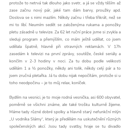
protože to netrvá tak dlouho jako svetr, a já se vždy těším až
zase začnu nový pár, jaké tam dám barvy, proužky apd.
Doslova se s nimi mazlím. Někdy začnu i třeba třikrát, než se
mi to líbí. Neumím sedět se založenýma rukama a ponožky
pletu zásadně u televize. Za 62 let ruční práce jsme si zvykla a
sleduji program a přemýšlím, co mám ještě udělat, co jsem
udělala špatně, hlavně při otravných reklamách. V 17h
zasedám k televizi na první zprávy, soutěže, české seriály a
končím v 2-3 hodiny v noci. Za tu dobu podle velikosti
udělám 1 a ½ ponožky, někdy ani tolik, někdy celý pár a to
jsem zručná pletařka. Já tu dobu nijak nepočítám, protože si u
toho neodpočinu – je to můj relax, koníček.
Bydlím na vesnici, je to moje rodná vesnička, asi 600 obyvatel,
poměrně se všichni známe, ale také trošku kulturně žijeme.
Máme tady různé dobré spolky a hlavně starý nefunkční mlýn
„U vodníka Slámy“, který je předělám na uskutečnění různých
společenských akcí. Jsou tady svatby, hraje se tu divadlo