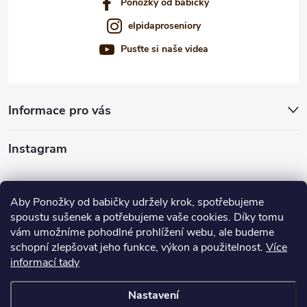
Ponožky od babičky
elpidaproseniory
Pusťte si naše videa
Informace pro vás
Instagram
Sledovat na Instagramu
Aby Ponožky od babičky udržely krok, spotřebujeme
spoustu sušenek a potřebujeme vaše cookies. Díky tomu
Nabízíme vám
vám umožníme pohodlné prohlížení webu, ale budeme
schopní zlepšovat jeho funkce, výkon a použitelnost.
Více
informací tady
Nastavení