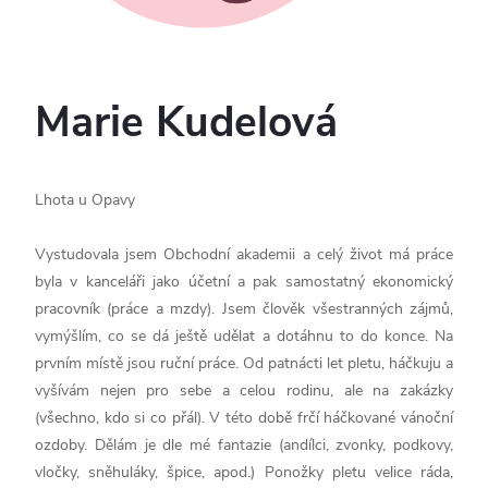
Marie Kudelová
Lhota u Opavy
Vystudovala jsem Obchodní akademii a celý život má práce
byla v kanceláři jako účetní a pak samostatný ekonomický
pracovník (práce a mzdy). Jsem člověk všestranných zájmů,
vymýšlím, co se dá ještě udělat a dotáhnu to do konce. Na
prvním místě jsou ruční práce. Od patnácti let pletu, háčkuju a
vyšívám nejen pro sebe a celou rodinu, ale na zakázky
(všechno, kdo si co přál). V této době frčí háčkované vánoční
ozdoby. Dělám je dle mé fantazie (andílci, zvonky, podkovy,
vločky, sněhuláky, špice, apod.) Ponožky pletu velice ráda,