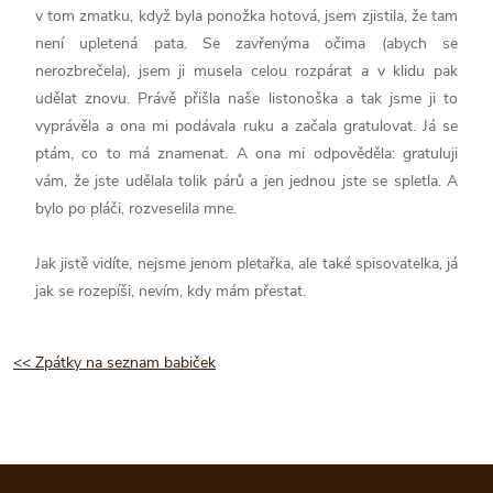
v tom zmatku, když byla ponožka hotová, jsem zjistila, že tam
není upletená pata. Se zavřenýma očima (abych se
nerozbrečela), jsem ji musela celou rozpárat a v klidu pak
udělat znovu. Právě přišla naše listonoška a tak jsme ji to
vyprávěla a ona mi podávala ruku a začala gratulovat. Já se
ptám, co to má znamenat. A ona mi odpověděla: gratuluji
vám, že jste udělala tolik párů a jen jednou jste se spletla. A
bylo po pláči, rozveselila mne.
Jak jistě vidíte, nejsme jenom pletařka, ale také spisovatelka, já
jak se rozepíši, nevím, kdy mám přestat.
<< Zpátky na seznam babiček