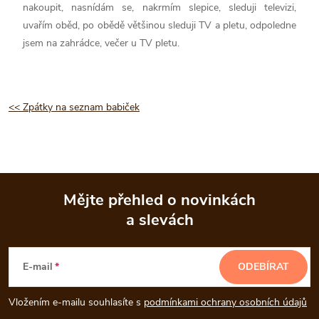
nakoupit, nasnídám se, nakrmím slepice, sleduji televizi,
uvařím oběd, po obědě většinou sleduji TV a pletu, odpoledne
jsem na zahrádce, večer u TV pletu.
<< Zpátky na seznam babiček
Mějte přehled o novinkách
a slevách
Z
á
E-mail
ODEBÍRAT
p
Vložením e-mailu souhlasíte s
podmínkami ochrany osobních údajů