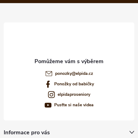
a
t
í
ponozky
@
elpida.cz
Ponožky od babičky
elpidaproseniory
Pusťte si naše videa
Informace pro vás