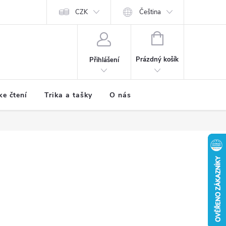
CZK
Čeština
NÁKUPNÍ
KOŠÍK
Prázdný košík
Přihlášení
ke čtení
Trika a tašky
O nás