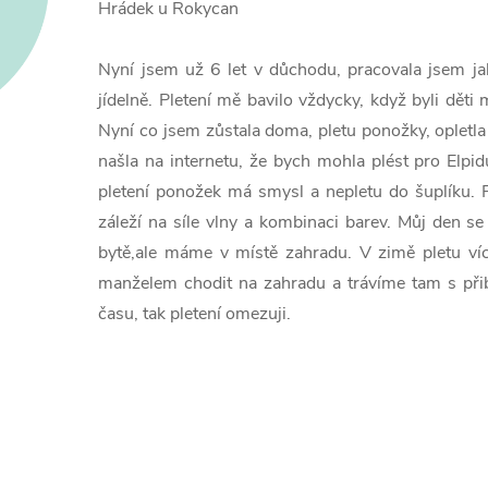
Hrádek u Rokycan
Nyní jsem už 6 let v důchodu, pracovala jsem ja
jídelně. Pletení mě bavilo vždycky, když byli děti 
Nyní co jsem zůstala doma, pletu ponožky, opletla
našla na internetu, že bych mohla plést pro Elpid
pletení ponožek má smysl a nepletu do šuplíku. 
záleží na síle vlny a kombinaci barev.
Můj den se 
bytě,ale máme v místě zahradu. V zimě pletu víc
manželem chodit na zahradu a trávíme tam s při
času, tak pletení omezuji.