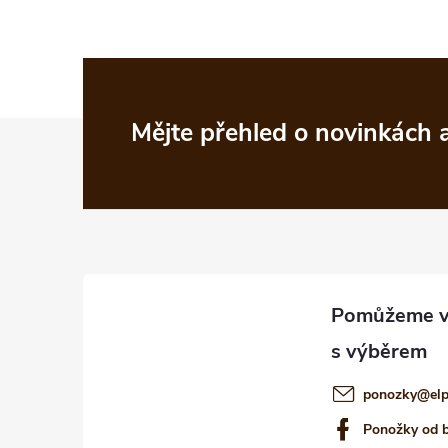
Z
Mějte přehled o novinkách
á
p
a
t
í
ponozky
@
el
Ponožky od 