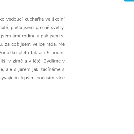
ko vedoucí kuchařka ve školní
malé, pletla jsem pro ně svetry.
 jsem jimi rodinu a pak jsem si
u, za což jsem velice ráda. Mé
Ponožku pletu tak asi 5 hodin,
liší v zimě a v létě. Bydlíme v
e, ale s jarem jak začínáme s
bývajícím lepším počasím více