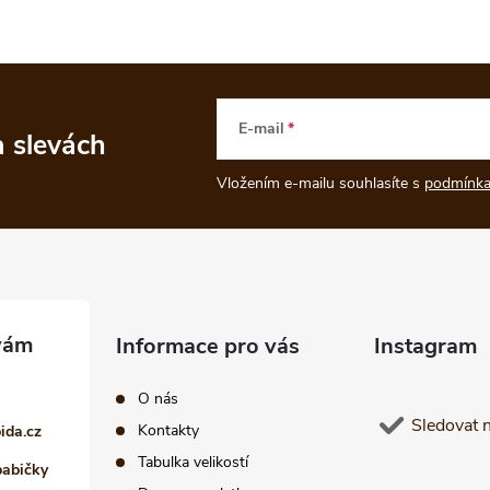
E-mail
a slevách
Vložením e-mailu souhlasíte s
podmínka
Informace pro vás
Instagram
O nás
Sledovat 
Kontakty
pida.cz
Tabulka velikostí
babičky