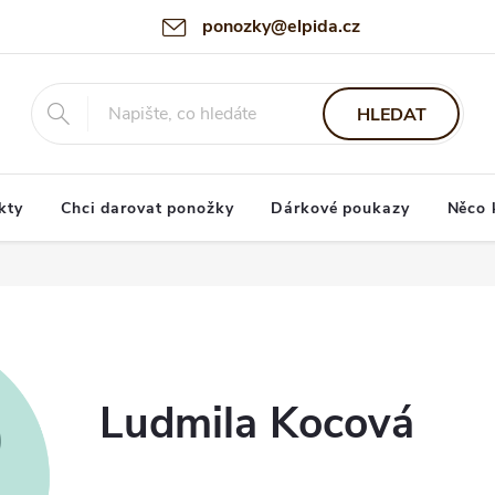
ponozky@elpida.cz
HLEDAT
kty
Chci darovat ponožky
Dárkové poukazy
Něco 
Ludmila Kocová