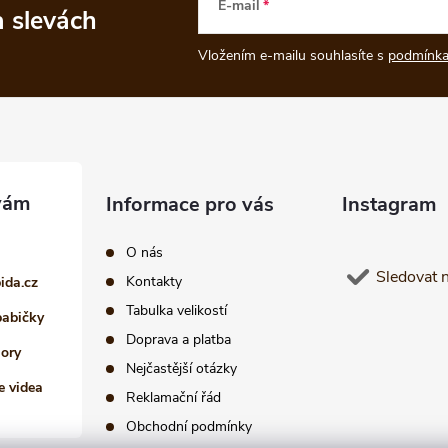
E-mail
a slevách
Vložením e-mailu souhlasíte s
podmínka
Informace pro vás
Instagram
O nás
Sledovat 
Kontakty
pida.cz
Tabulka velikostí
babičky
Doprava a platba
iory
Nejčastější otázky
e videa
Reklamační řád
Obchodní podmínky