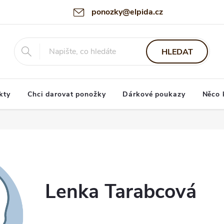
ponozky@elpida.cz
HLEDAT
kty
Chci darovat ponožky
Dárkové poukazy
Něco 
Lenka Tarabcová