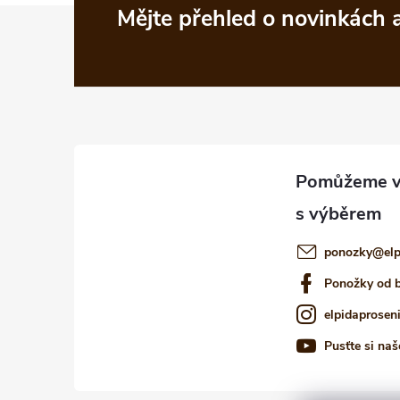
Z
Mějte přehled o novinkách
á
p
a
t
í
ponozky
@
el
Ponožky od 
elpidaprosen
Pusťte si naš