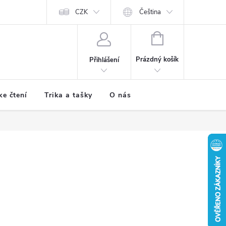
CZK
Čeština
NÁKUPNÍ
KOŠÍK
Prázdný košík
Přihlášení
ke čtení
Trika a tašky
O nás