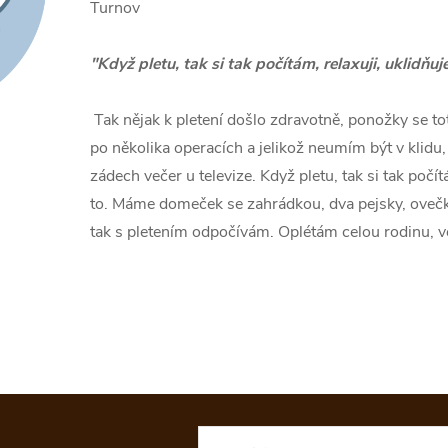
Turnov
"Když pletu, tak si tak počítám, relaxuji, uklidňu
Tak nějak k pletení došlo zdravotně, ponožky se toti
po několika operacích a jelikož neumím být v klidu, 
zádech večer u televize. Když pletu, tak si tak počí
to. Máme domeček se zahrádkou, dva pejsky, oveč
tak s pletením odpočívám. Oplétám celou rodinu, vě