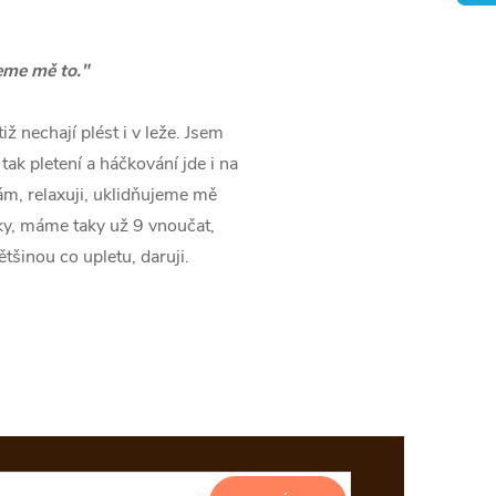
jeme mě to."
ž nechají plést i v leže. Jsem
tak pletení a háčkování jde i na
tám, relaxuji, uklidňujeme mě
ky, máme taky už 9 vnoučat,
tšinou co upletu, daruji.