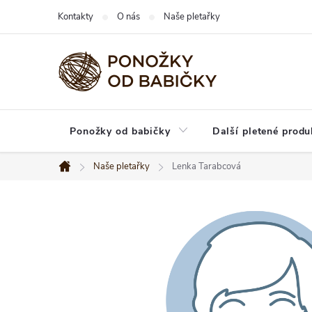
Přejít
Kontakty
O nás
Naše pletařky
na
obsah
Ponožky od babičky
Další pletené produ
Naše pletařky
Lenka Tarabcová
Domů