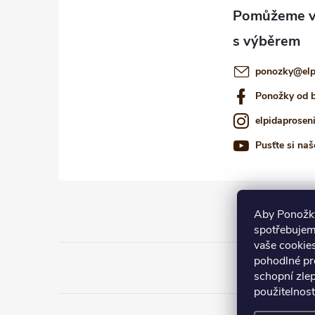
t
í
ponozky
@
el
Ponožky od 
elpidaprosen
Pusťte si naš
Aby Ponožky
spotřebujem
vaše cookie
pohodlné pr
schopní zlep
použitelnos