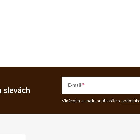
E-mail
a slevách
Vložením e-mailu souhlasíte s
podmínka