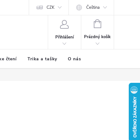
CZK
Čeština
NÁKUPNÍ
KOŠÍK
Prázdný košík
Přihlášení
ke čtení
Trika a tašky
O nás