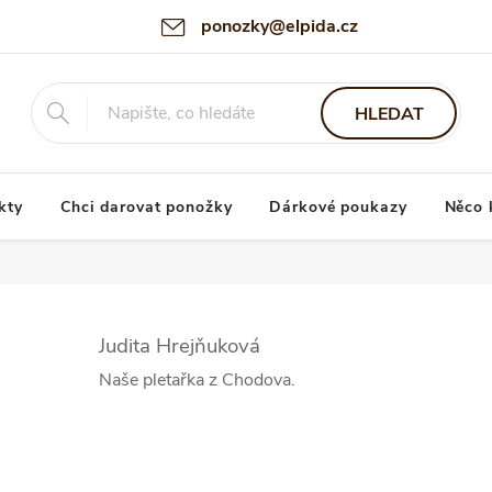
ponozky@elpida.cz
HLEDAT
kty
Chci darovat ponožky
Dárkové poukazy
Něco 
Judita Hrejňuková
Naše pletařka z Chodova.