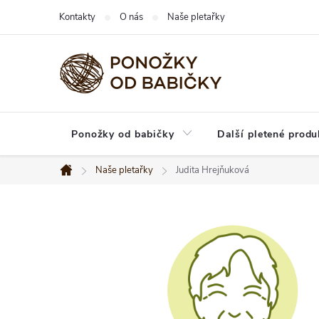
Přejít
Kontakty
O nás
Naše pletařky
na
obsah
Ponožky od babičky
Další pletené produ
Naše pletařky
Judita Hrejňuková
Domů