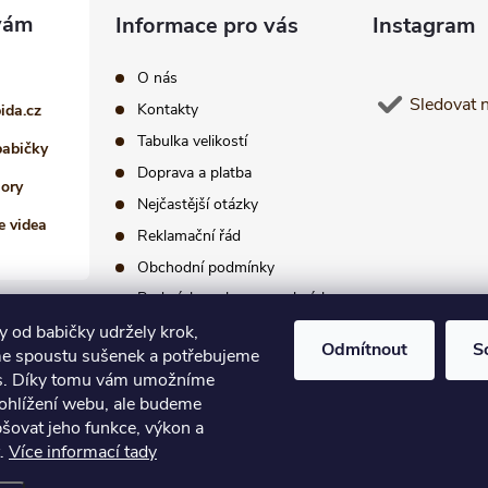
Informace pro vás
Instagram
O nás
Sledovat 
Kontakty
pida.cz
Tabulka velikostí
babičky
Doprava a platba
iory
Nejčastější otázky
e videa
Reklamační řád
Obchodní podmínky
Podmínky ochrany osobních
údajů
 od babičky udržely krok,
Odmítnout
S
e spoustu sušenek a potřebujeme
s. Díky tomu vám umožníme
ohlížení webu, ale budeme
šovat jeho funkce, výkon a
t.
Více informací tady