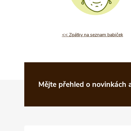
<< Zpátky na seznam babiček
Z
Mějte přehled o novinkách
á
p
a