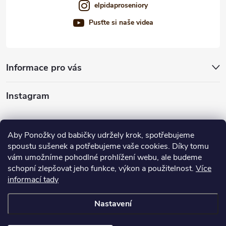
elpidaproseniory
Pusťte si naše videa
Informace pro vás
Instagram
Sledovat na Instagramu
Aby Ponožky od babičky udržely krok, spotřebujeme
spoustu sušenek a potřebujeme vaše cookies. Díky tomu
Nabízíme vám
vám umožníme pohodlné prohlížení webu, ale budeme
schopní zlepšovat jeho funkce, výkon a použitelnost.
Více
informací tady
Nastavení