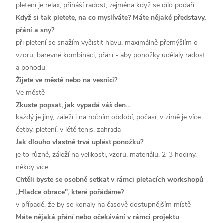
pletení je relax, přináší radost, zejména když se dílo podaří
Když si tak pletete, na co myslíváte? Máte nějaké představy,
přání a sny?
při pletení se snažím vyčistit hlavu, maximálně přemýšlím o
vzoru, barevné kombinaci, přání - aby ponožky udělaly radost
a pohodu
Žijete ve městě nebo na vesnici?
Ve městě
Zkuste popsat, jak vypadá váš den...
každý je jiný, záleží i na ročním období, počasí, v zimě je více
četby, pletení, v létě tenis, zahrada
Jak dlouho vlastně trvá uplést ponožku?
je to různé, záleží na velikosti, vzoru, materiálu, 2-3 hodiny,
někdy více
Chtěli byste se osobně setkat v rámci pletacích workshopů
,,Hladce obrace", které pořádáme?
v případě, že by se konaly na časově dostupnějším místě
Máte nějaká přání nebo očekávání v rámci projektu