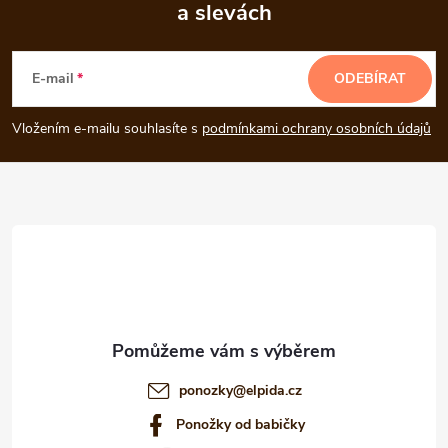
a slevách
Z
á
E-mail
ODEBÍRAT
p
Vložením e-mailu souhlasíte s
podmínkami ochrany osobních údajů
a
t
í
ponozky
@
elpida.cz
Ponožky od babičky