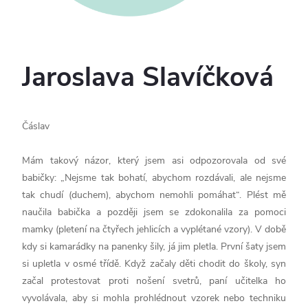
Jaroslava Slavíčková
Čáslav
Mám takový názor, který jsem asi odpozorovala od své
babičky: „Nejsme tak bohatí, abychom rozdávali, ale nejsme
tak chudí (duchem), abychom nemohli pomáhat“. Plést mě
naučila babička a později jsem se zdokonalila za pomoci
mamky (pletení na čtyřech jehlicích a vyplétané vzory). V době
kdy si kamarádky na panenky šily, já jim pletla. První šaty jsem
si upletla v osmé třídě. Když začaly děti chodit do školy, syn
začal protestovat proti nošení svetrů, paní učitelka ho
vyvolávala, aby si mohla prohlédnout vzorek nebo techniku