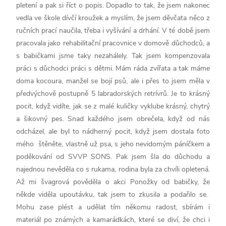
pletení a pak si říct o popis. Dopadlo to tak, že jsem nakonec
vedla ve škole dívčí kroužek a myslím, že jsem děvčata něco z
ručních prací naučila, třeba i vyšívání a drhání. V té době jsem
pracovala jako rehabilitační pracovnice v domově důchodců, a
s babičkami jsme taky nezahálely. Tak jsem kompenzovala
práci s důchodci práci s dětmi. Mám ráda zvířata a tak máme
doma kocoura, manžel se bojí psů, ale i přes to jsem měla v
předvýchově postupně 5 labradorských retrívrů. Je to krásný
pocit, když vidíte, jak se z malé kuličky vyklube krásný, chytrý
a šikovný pes. Snad každého jsem obrečela, když od nás
odcházel, ale byl to nádherný pocit, když jsem dostala foto
mého štěněte, vlastně už psa, s jeho nevidomým páníčkem a
poděkování od SVVP SONS. Pak jsem šla do důchodu a
najednou nevěděla co s rukama, rodina byla za chvíli opletená.
Až mi švagrová pověděla o akci Ponožky od babičky, že
někde viděla upoutávku, tak jsem to zkusila a podařilo se.
Mohu zase plést a udělat tím někomu radost, sbírám i
materiál po známých a kamarádkách, které se diví, že chci i