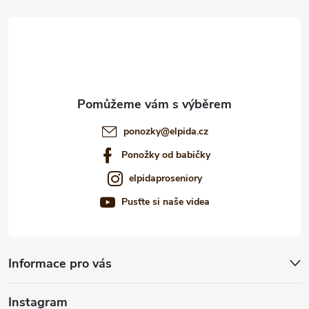
t
í
ponozky
@
elpida.cz
Ponožky od babičky
elpidaproseniory
Pusťte si naše videa
Informace pro vás
Instagram