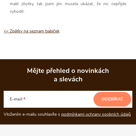
malé zbytky, tak jsem jim musela ukázat, že nic nepřijde
vyhodit.
<< Zpátky na seznam babiček
Mějte přehled o novinkách
a slevách
Z
á
E-mail
ODEBÍRAT
p
Vložením e-mailu souhlasíte s
podmínkami ochrany osobních údajů
a