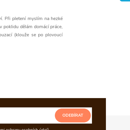
. Při pletení myslím na hezké
i v poklidu dělám domácí práce,
ouzací (klouže se po plovoucí
ODEBÍRAT
mi ochrany osobních údajů