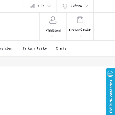
CZK
Čeština
NÁKUPNÍ
KOŠÍK
Prázdný košík
Přihlášení
ke čtení
Trika a tašky
O nás