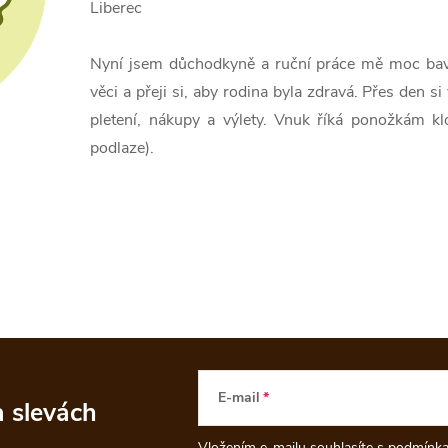
Liberec
Nyní jsem důchodkyně a ruční práce mě moc baví
věci a přeji si, aby rodina byla zdravá. Přes den s
pletení, nákupy a výlety. Vnuk říká ponožkám kl
podlaze).
E-mail
a slevách
Vložením e-mailu souhlasíte s
podmínka