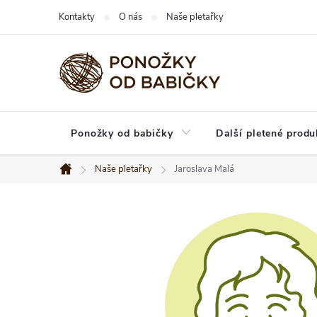
Přejít
Kontakty
O nás
Naše pletařky
na
obsah
Ponožky od babičky
Další pletené produ
Naše pletařky
Jaroslava Malá
Domů