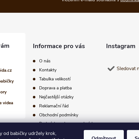
Informace pro vás
Instagram
O nás
Sledovat 
Kontakty
pida.cz
Tabulka velikostí
babičky
Doprava a platba
iory
Nejčastější otázky
e videa
Reklamační řád
Obchodní podmínky
Podmínky ochrany osobních
údajů
 od babičky udržely krok,
Odmítnout
S