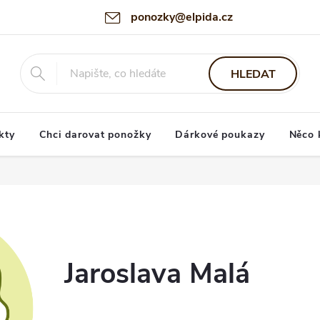
ponozky@elpida.cz
HLEDAT
kty
Chci darovat ponožky
Dárkové poukazy
Něco 
Jaroslava Malá