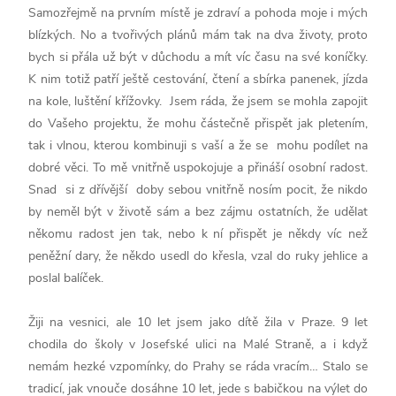
Samozřejmě na prvním místě je zdraví a pohoda moje i mých
blízkých. No a tvořivých plánů mám tak na dva životy, proto
bych si přála už být v důchodu a mít víc času na své koníčky.
K nim totiž patří ještě cestování, čtení a sbírka panenek, jízda
na kole, luštění křížovky. Jsem ráda, že jsem se mohla zapojit
do Vašeho projektu, že mohu částečně přispět jak pletením,
tak i vlnou, kterou kombinuji s vaší a že se mohu podílet na
dobré věci. To mě vnitřně uspokojuje a přináší osobní radost.
Snad si z dřívější doby sebou vnitřně nosím pocit, že nikdo
by neměl být v životě sám a bez zájmu ostatních, že udělat
někomu radost jen tak, nebo k ní přispět je někdy víc než
peněžní dary, že někdo usedl do křesla, vzal do ruky jehlice a
poslal balíček.
Žiji na vesnici, ale 10 let jsem jako dítě žila v Praze. 9 let
chodila do školy v Josefské ulici na Malé Straně, a i když
nemám hezké vzpomínky, do Prahy se ráda vracím… Stalo se
tradicí, jak vnouče dosáhne 10 let, jede s babičkou na výlet do