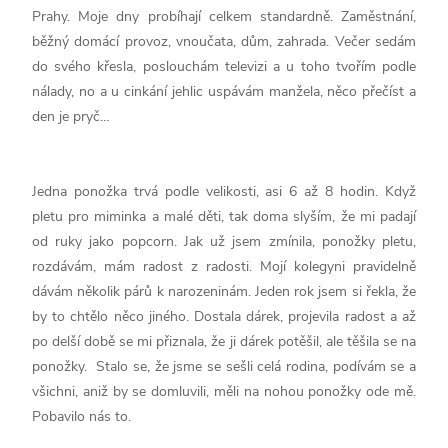
Prahy. Moje dny probíhají celkem standardně. Zaměstnání,
běžný domácí provoz, vnoučata, dům, zahrada. Večer sedám
do svého křesla, poslouchám televizi a u toho tvořím podle
nálady, no a u cinkání jehlic uspávám manžela, něco přečíst a
den je pryč…
Jedna ponožka trvá podle velikosti, asi 6 až 8 hodin. Když
pletu pro miminka a malé děti, tak doma slyším, že mi padají
od ruky jako popcorn. Jak už jsem zmínila, ponožky pletu,
rozdávám, mám radost z radosti. Mojí kolegyni pravidelně
dávám několik párů k narozeninám. Jeden rok jsem si řekla, že
by to chtělo něco jiného. Dostala dárek, projevila radost a až
po delší době se mi přiznala, že ji dárek potěšil, ale těšila se na
ponožky. Stalo se, že jsme se sešli celá rodina, podívám se a
všichni, aniž by se domluvili, měli na nohou ponožky ode mě.
Pobavilo nás to.