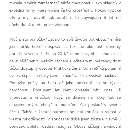
musela změnit zaměstnání, takže dnes pracuji jako skladník v
expedici firmy, která vyrábí čistící prostředky. Pokud fyzické
síly a mysl dovolí, tak doufám, že zbývajících 6 let do
důchodu už u této práce zůstanu.
Proč pletu ponožky? Začalo to spíš životní potřebou. Neměla
jsem příliš hezké dospívání a tak mě okolnosti donutily
poradit si sama, šetřit po 20 Kč nebo si vyrobit sama za co
nejlevnější peníz. Velkým rádcem a učitelem mi byl tehdy dost
těžko dostupný časopis Praktická žena. Od svetříků po zimní
svetry, čepice, palčáky jsem se naučila plést, vyšívat, háčkovat.
Ponožky přišly na řadu až jako poslední, co se týkalo
náročnosti. Postupem let jsem oplétala děti, dnes už
vnoučata. S vnučkou, když se díváme na fotky, tak se
smějeme mým tehdejším modelům. Ale posloužily svému
účelu. Takže z životní nutnosti se stal koníček a radost z
vlastní rukodělnosti. V současné době jsem zůstala hlavně u
ponožek. Upletu, rozdám, raduji se. Občas háčkuji na vánoční