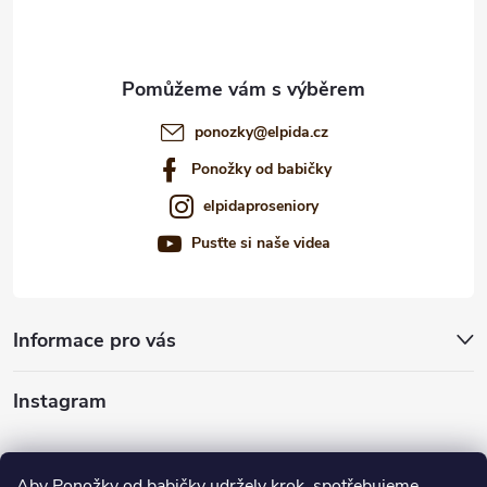
í
ponozky
@
elpida.cz
Ponožky od babičky
elpidaproseniory
Pusťte si naše videa
Informace pro vás
Instagram
Sledovat na Instagramu
Aby Ponožky od babičky udržely krok, spotřebujeme