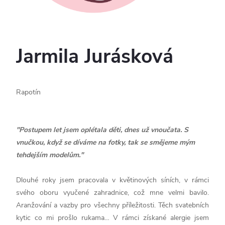
Jarmila Jurásková
Rapotín
"Postupem let jsem oplétala děti, dnes už vnoučata. S
vnučkou, když se díváme na fotky, tak se smějeme mým
tehdejším modelům."
Dlouhé roky jsem pracovala v květinových síních, v rámci
svého oboru vyučené zahradnice, což mne velmi bavilo.
Aranžování a vazby pro všechny příležitosti. Těch svatebních
kytic co mi prošlo rukama… V rámci získané alergie jsem