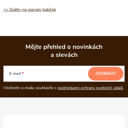
<< Zpátky na seznam babiček
Mějte přehled o novinkách
a slevách
Z
á
E-mail
ODEBÍRAT
p
Vložením e-mailu souhlasíte s
podmínkami ochrany osobních údajů
a
t