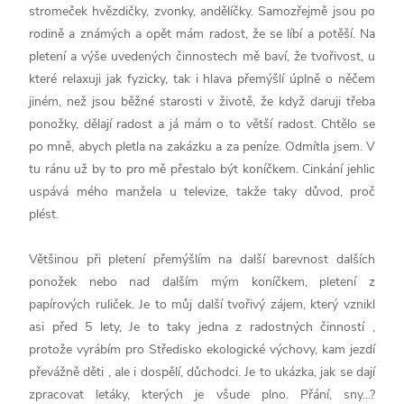
stromeček hvězdičky, zvonky, andělíčky. Samozřejmě jsou po
rodině a známých a opět mám radost, že se líbí a potěší. Na
pletení a výše uvedených činnostech mě baví, že tvořivost, u
které relaxuji jak fyzicky, tak i hlava přemýšlí úplně o něčem
jiném, než jsou běžné starosti v životě, že když daruji třeba
ponožky, dělají radost a já mám o to větší radost. Chtělo se
po mně, abych pletla na zakázku a za peníze. Odmítla jsem. V
tu ránu už by to pro mě přestalo být koníčkem. Cinkání jehlic
uspává mého manžela u televize, takže taky důvod, proč
plést.
Většinou při pletení přemýšlím na další barevnost dalších
ponožek nebo nad dalším mým koníčkem, pletení z
papírových ruliček. Je to můj další tvořivý zájem, který vznikl
asi před 5 lety, Je to taky jedna z radostných činností ,
protože vyrábím pro Středisko ekologické výchovy, kam jezdí
převážně děti , ale i dospělí, důchodci. Je to ukázka, jak se dají
zpracovat letáky, kterých je všude plno. Přání, sny...?