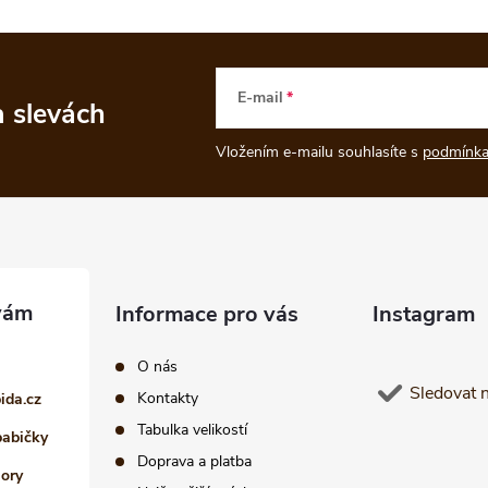
E-mail
a slevách
Vložením e-mailu souhlasíte s
podmínka
Informace pro vás
Instagram
O nás
Sledovat 
Kontakty
pida.cz
Tabulka velikostí
babičky
Doprava a platba
iory