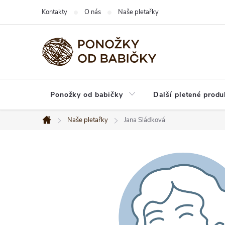
Přejít
Kontakty
O nás
Naše pletařky
na
obsah
Ponožky od babičky
Další pletené produ
Naše pletařky
Jana Sládková
Domů