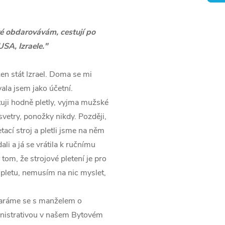
é obdarovávám, cestují po
USA, Izraele."
žen stát Izrael. Doma se mi
vala jsem jako účetní.
uji hodně pletly, vyjma mužské
 svetry, ponožky nikdy. Později,
tací stroj a pletli jsme na něm
li a já se vrátila k ručnímu
 tom, že strojové pletení je pro
 pletu, nemusím na nic myslet,
Staráme se s manželem o
inistrativou v našem Bytovém