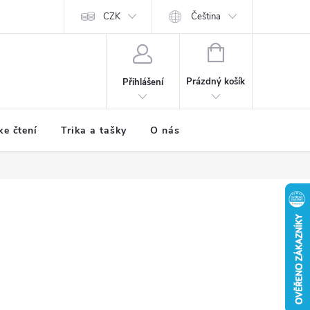
CZK
Čeština
NÁKUPNÍ
KOŠÍK
Prázdný košík
Přihlášení
ke čtení
Trika a tašky
O nás