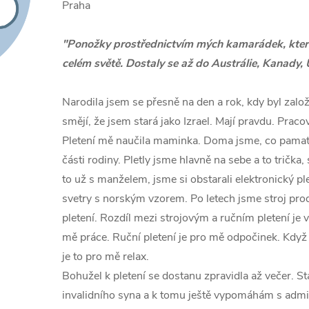
Praha
"Ponožky prostřednictvím mých kamarádek, kter
celém světě. Dostaly se až do Austrálie, Kanady, 
Narodila jsem se přesně na den a rok, kdy byl zalo
smějí, že jsem stará jako Izrael. Mají pravdu. Praco
Pletení mě naučila maminka. Doma jsme, co pamat
části rodiny. Pletly jsme hlavně na sebe a to trička,
to už s manželem, jsme si obstarali elektronický ple
svetry s norským vzorem. Po letech jsme stroj proda
pletení. Rozdíl mezi strojovým a ručním pletení je v
mě práce. Ruční pletení je pro mě odpočinek. Když
je to pro mě relax.
Bohužel k pletení se dostanu zpravidla až večer. 
invalidního syna a k tomu ještě vypomáhám s adm