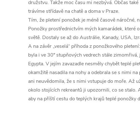
družstvu. Takže moc času mi nezbývá. Občas také
trávíme střídavě na chatě a doma v Praze.
Tím, že pletení ponožek je méně časově náročné, na
Ponožky prostřednictvím mých kamarádek, které o
světě. Dostaly se až do Austrálie, Kanady, USA, Izr
A na závěr „veselá“ příhoda z ponožkového pletení:
byla i ve 30º stupňových vedrech stále zimomřivá, 
Egypta. V jejím zavazadle nesměly chybět teplé ple
okamžitě nasadila na nohy a odebrala se s nimi na pl
ani neuvědomila, že s nimi vstupuje do moře. Až 
okolo stojících rekreantů ji upozornili, co se stalo. 
aby na příští cestu do teplých krajů teplé ponožky 