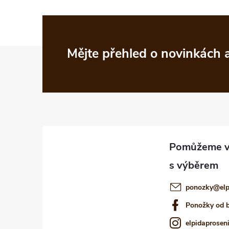
Z
Mějte přehled o novinkách
á
p
a
t
í
ponozky
@
el
Ponožky od 
elpidaprosen