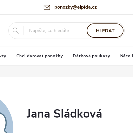
ponozky@elpida.cz
HLEDAT
kty
Chci darovat ponožky
Dárkové poukazy
Něco 
Jana Sládková