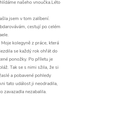
 hlídáme našeho vnoučka.Léto
šla jsem v tom zalíbení.
bdarovávám, cestují po celém
aele.
 Moje kolegyně z práce, která
jezdila se každý rok ohřát do
tené ponožky. Po příletu je
áž. Tak se s nimi sžila, že si
užaslé a pobavené pohledy
Ani tato událost ji neodradila,
do zavazadla nezabalila.