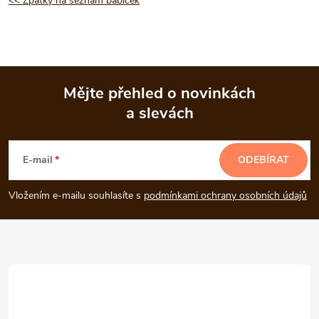
<< Zpátky na seznam babiček
Mějte přehled o novinkách
a slevách
Z
á
E-mail
ODEBÍRAT
p
Vložením e-mailu souhlasíte s
podmínkami ochrany osobních údajů
a
t
í