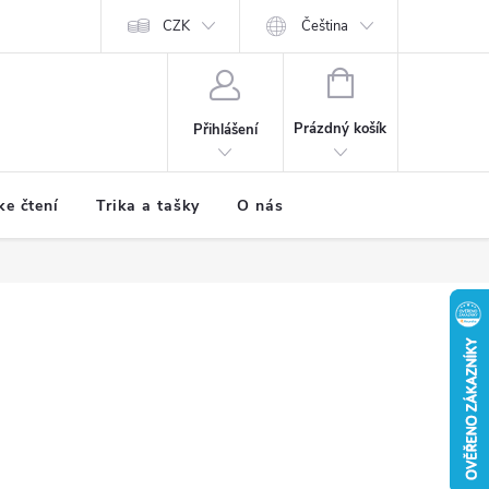
CZK
Čeština
NÁKUPNÍ
KOŠÍK
Prázdný košík
Přihlášení
ke čtení
Trika a tašky
O nás