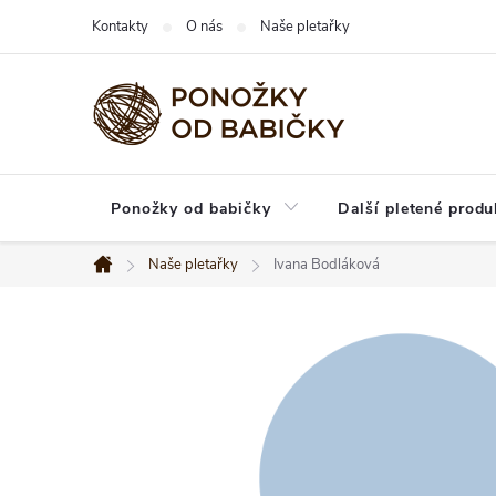
Přejít
Kontakty
O nás
Naše pletařky
na
obsah
Ponožky od babičky
Další pletené produ
Naše pletařky
Ivana Bodláková
Domů