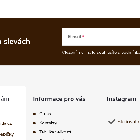
E-mail
a slevách
Vložením e-mailu souhlasíte s
podmínka
Informace pro vás
Instagram
O nás
Sledovat 
Kontakty
pida.cz
Tabulka velikostí
babičky