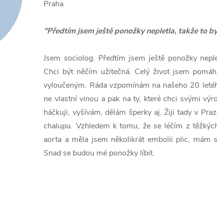
Praha
"
Předtím jsem ještě ponožky nepletla, takže to b
Jsem sociolog. Předtím jsem ještě ponožky neple
Chci být něčím užitečná. Celý život jsem pomáh
vyloučeným. Ráda vzpomínám na našeho 20 letého
ne vlastní vinou a pak na ty, které chci svými vý
háčkuji, vyšívám, dělám šperky aj. Žiji tady v Pra
chalupu. Vzhledem k tomu, že se léčím z těžkých
aorta a měla jsem několikrát embolii plic, mám
Snad se budou mé ponožky líbit.