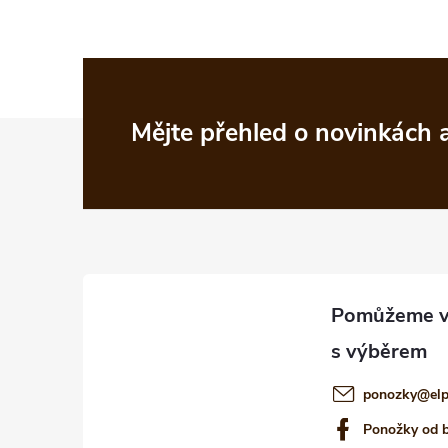
Z
Mějte přehled o novinkách
á
p
a
t
í
ponozky
@
el
Ponožky od 