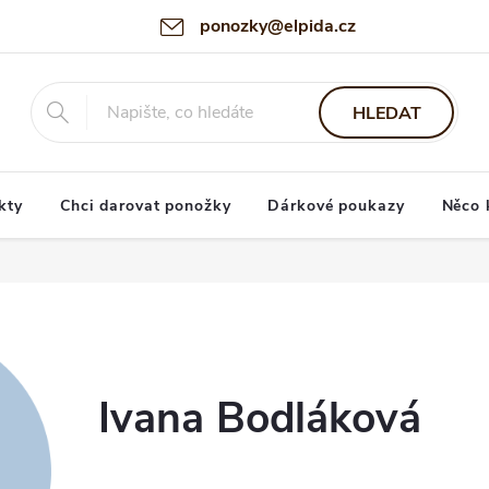
ponozky@elpida.cz
HLEDAT
kty
Chci darovat ponožky
Dárkové poukazy
Něco 
Ivana Bodláková