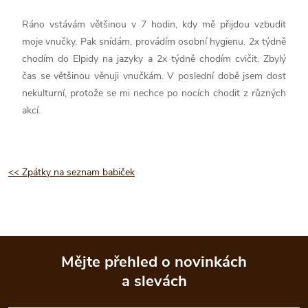
Ráno vstávám většinou v 7 hodin, kdy mě přijdou vzbudit
moje vnučky. Pak snídám, provádím osobní hygienu. 2x týdně
chodím do Elpidy na jazyky a 2x týdně chodím cvičit. Zbylý
čas se většinou věnuji vnučkám. V poslední době jsem dost
nekulturní, protože se mi nechce po nocích chodit z různých
akcí.
<< Zpátky na seznam babiček
Mějte přehled o novinkách
a slevách
Z