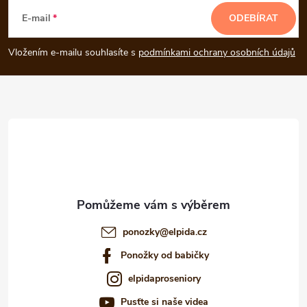
á
E-mail
ODEBÍRAT
p
Vložením e-mailu souhlasíte s
podmínkami ochrany osobních údajů
a
t
í
ponozky
@
elpida.cz
Ponožky od babičky
elpidaproseniory
Pusťte si naše videa