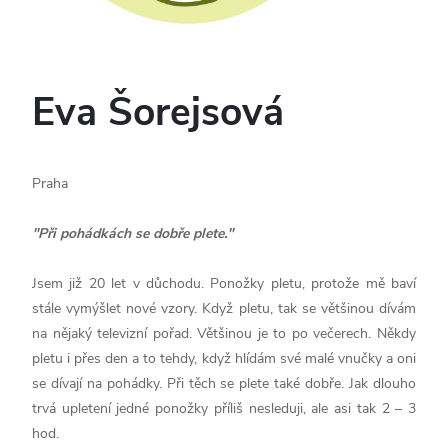
Eva Šorejsová
Praha
"Při pohádkách se dobře plete."
Jsem již 20 let v důchodu. Ponožky pletu, protože mě baví
stále vymýšlet nové vzory. Když pletu, tak se většinou dívám
na nějaký televizní pořad. Většinou je to po večerech. Někdy
pletu i přes den a to tehdy, když hlídám své malé vnučky a oni
se dívají na pohádky. Při těch se plete také dobře. Jak dlouho
trvá upletení jedné ponožky příliš nesleduji, ale asi tak 2 – 3
hod.