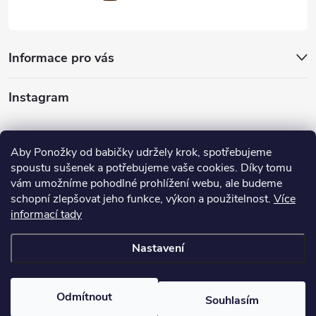
Informace pro vás
Instagram
Sledovat na Instagramu
Aby Ponožky od babičky udržely krok, spotřebujeme
spoustu sušenek a potřebujeme vaše cookies. Díky tomu
Nabízíme vám
vám umožníme pohodlné prohlížení webu, ale budeme
schopní zlepšovat jeho funkce, výkon a použitelnost.
Více
informací tady
Nastavení
Copyright 2026
Ponožky od babičky
. Všechna práva vyhrazena.
Odmítnout
Souhlasím
Vytvořil Shoptet