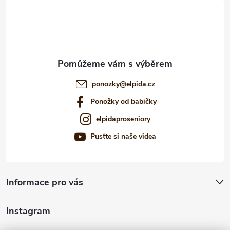
t
í
ponozky
@
elpida.cz
Ponožky od babičky
elpidaproseniory
Pusťte si naše videa
Informace pro vás
Instagram