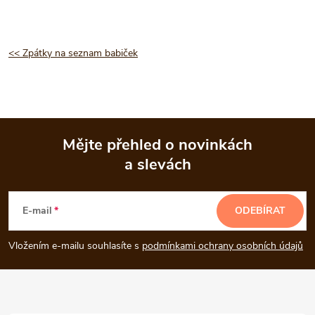
<< Zpátky na seznam babiček
Mějte přehled o novinkách
a slevách
Z
á
E-mail
ODEBÍRAT
p
Vložením e-mailu souhlasíte s
podmínkami ochrany osobních údajů
a