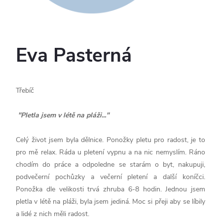
Eva Pasterná
Třebíč
"
Pletla jsem v létě na pláži...
"
Celý život jsem byla dělnice. Ponožky pletu pro radost, je to
pro mě relax. Ráda u pletení vypnu a na nic nemyslím. Ráno
chodím do práce a odpoledne se starám o byt, nakupuji,
podvečerní pochůzky a večerní pletení a další koníčci.
Ponožka dle velikosti trvá zhruba 6-8 hodin. Jednou jsem
pletla v létě na pláži, byla jsem jediná. Moc si přeji aby se líbily
a lidé z nich měli radost.