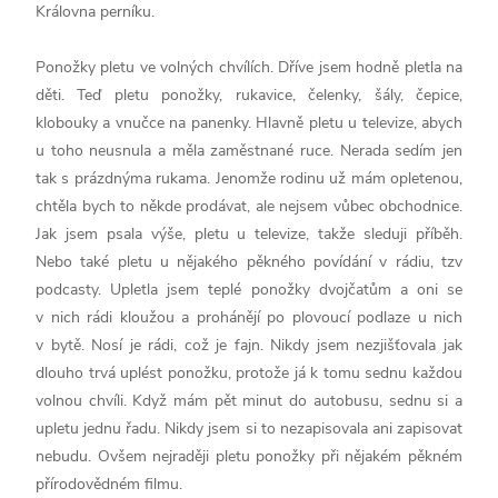
Královna perníku.
Ponožky pletu ve volných chvílích. Dříve jsem hodně pletla na
děti. Teď pletu ponožky, rukavice, čelenky, šály, čepice,
klobouky a vnučce na panenky. Hlavně pletu u televize, abych
u toho neusnula a měla zaměstnané ruce. Nerada sedím jen
tak s prázdnýma rukama. Jenomže rodinu už mám opletenou,
chtěla bych to někde prodávat, ale nejsem vůbec obchodnice.
Jak jsem psala výše, pletu u televize, takže sleduji příběh.
Nebo také pletu u nějakého pěkného povídání v rádiu, tzv
podcasty. Upletla jsem teplé ponožky dvojčatům a oni se
v nich rádi kloužou a prohánějí po plovoucí podlaze u nich
v bytě. Nosí je rádi, což je fajn. Nikdy jsem nezjišťovala jak
dlouho trvá uplést ponožku, protože já k tomu sednu každou
volnou chvíli. Když mám pět minut do autobusu, sednu si a
upletu jednu řadu. Nikdy jsem si to nezapisovala ani zapisovat
nebudu. Ovšem nejraději pletu ponožky při nějakém pěkném
přírodovědném filmu.