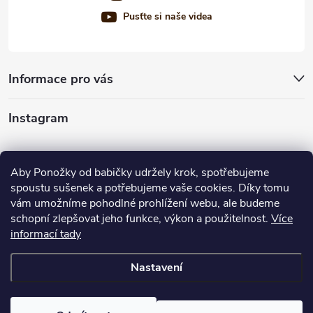
Pusťte si naše videa
Informace pro vás
Instagram
Sledovat na Instagramu
Aby Ponožky od babičky udržely krok, spotřebujeme
spoustu sušenek a potřebujeme vaše cookies. Díky tomu
Nabízíme vám
vám umožníme pohodlné prohlížení webu, ale budeme
schopní zlepšovat jeho funkce, výkon a použitelnost.
Více
informací tady
Nastavení
Copyright 2026
Ponožky od babičky
. Všechna práva vyhrazena.