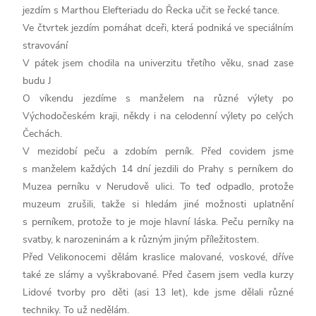
jezdím s Marthou Elefteriadu do Řecka učit se řecké tance.
Ve čtvrtek jezdím pomáhat dceři, která podniká ve speciálním
stravování
V pátek jsem chodila na univerzitu třetího věku, snad zase
budu J
O víkendu jezdíme s manželem na různé výlety po
Východočeském kraji, někdy i na celodenní výlety po celých
Čechách.
V mezidobí peču a zdobím perník. Před covidem jsme
s manželem každých 14 dní jezdili do Prahy s perníkem do
Muzea perníku v Nerudově ulici. To teď odpadlo, protože
muzeum zrušili, takže si hledám jiné možnosti uplatnění
s perníkem, protože to je moje hlavní láska. Peču perníky na
svatby, k narozeninám a k různým jiným příležitostem.
Před Velikonocemi dělám kraslice malované, voskové, dříve
také ze slámy a vyškrabované. Před časem jsem vedla kurzy
Lidové tvorby pro děti (asi 13 let), kde jsme dělali různé
techniky. To už nedělám.