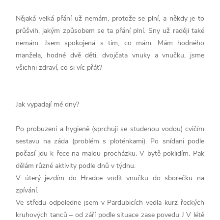
Nějaká velká přání už nemám, protože se plní, a někdy je to
průšvih, jakým způsobem se ta přání plní. Sny už raději také
nemám. Jsem spokojená s tím, co mám. Mám hodného
manžela, hodné dvě děti, dvojčata vnuky a vnučku, jsme
všichni zdraví, co si víc přát?
Jak vypadají mé dny?
Po probuzení a hygieně (sprchuji se studenou vodou) cvičím
sestavu na záda (problém s ploténkami). Po snídani podle
počasí jdu k řece na malou procházku. V bytě poklidím. Pak
dělám různé aktivity podle dnů v týdnu.
V úterý jezdím do Hradce vodit vnučku do sborečku na
zpívání.
Ve středu odpoledne jsem v Pardubicích vedla kurz řeckých
kruhových tanců – od září podle situace zase povedu J V létě