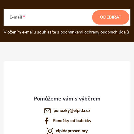
Z
á
E-mail
ODEBÍRAT
p
Vložením e-mailu souhlasíte s
podmínkami ochrany osobních údajů
a
t
í
ponozky
@
elpida.cz
Ponožky od babičky
elpidaproseniory