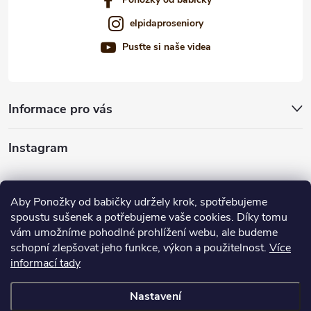
elpidaproseniory
Pusťte si naše videa
Informace pro vás
Instagram
Sledovat na Instagramu
Aby Ponožky od babičky udržely krok, spotřebujeme
spoustu sušenek a potřebujeme vaše cookies. Díky tomu
Nabízíme vám
vám umožníme pohodlné prohlížení webu, ale budeme
schopní zlepšovat jeho funkce, výkon a použitelnost.
Více
informací tady
Nastavení