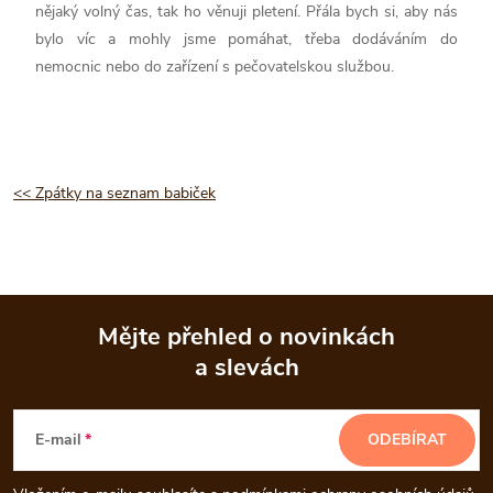
nějaký volný čas, tak ho věnuji pletení. Přála bych si, aby nás
bylo víc a mohly jsme pomáhat, třeba dodáváním do
nemocnic nebo do zařízení s pečovatelskou službou.
<< Zpátky na seznam babiček
Mějte přehled o novinkách
a slevách
Z
á
E-mail
ODEBÍRAT