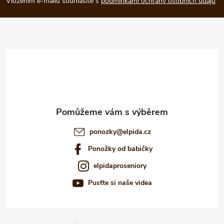
p
Vložením e-mailu souhlasíte s
podmínkami ochrany osobních údajů
a
t
í
ponozky
@
elpida.cz
Ponožky od babičky
elpidaproseniory
Pusťte si naše videa