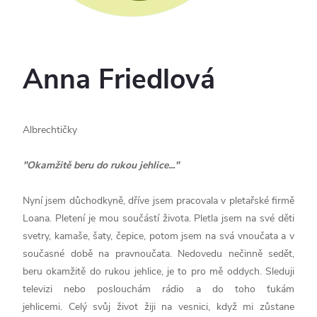
Anna Friedlová
Albrechtičky
"
Okamžitě beru do rukou jehlice...
"
Nyní jsem důchodkyně, dříve jsem pracovala v pletařské firmě
Loana. Pletení je mou součástí života. Pletla jsem na své děti
svetry, kamaše, šaty, čepice, potom jsem na svá vnoučata a v
současné době na pravnoučata. Nedovedu nečinně sedět,
beru okamžitě do rukou jehlice, je to pro mě oddych. Sleduji
televizi nebo poslouchám rádio a do toho ťukám
jehlicemi. Celý svůj život žiji na vesnici, když mi zůstane