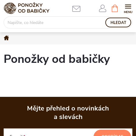
Přejít
NÁKUPNÍ
KOŠÍK
na
obsah
HLEDAT
Domů
Ponožky od babičky
Mějte přehled o novinkách
a slevách
Z