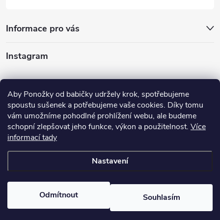
Informace pro vás
Instagram
Sledovat na Instagramu
Aby Ponožky od babičky udržely krok, spotřebujeme
spoustu sušenek a potřebujeme vaše cookies. Díky tomu
Nabízíme vám
vám umožníme pohodlné prohlížení webu, ale budeme
schopní zlepšovat jeho funkce, výkon a použitelnost.
Více
informací tady
Nastavení
Copyright 2026
Ponožky od babičky
. Všechna práva vyhrazena.
Odmítnout
Souhlasím
Vytvořil Shoptet