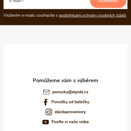
á
E-mail
ODEBÍRAT
p
Vložením e-mailu souhlasíte s
podmínkami ochrany osobních údajů
a
t
í
ponozky
@
elpida.cz
Ponožky od babičky
elpidaproseniory
Pusťte si naše videa