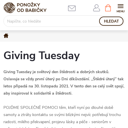
Přejít
NÁKUPNÍ
KOŠÍK
na
obsah
HLEDAT
Domů
Giving Tuesday
Giving Tuesday je světový den štědrosti a dobrých skutků.
Oslavuje se vždy první úterý po Dni díkůvzdání. „Štědré úterý” tak
letos připadá na 30. listopadu 2021. V tento den se celý svět spojí,
aby inspiroval k solidaritě a štědrosti.
POJĎME SPOLEČNĚ POMOCI těm, kteří nyní po dlouhé době
samoty a ztráty kontaktu se svými blízkými nejvíc potřebují trochu
radosti, milého překvapení, projevu lásky a péče - seniorům v