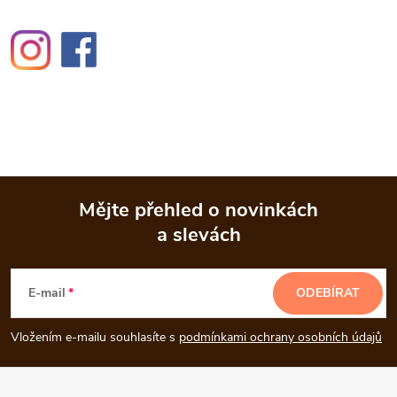
Mějte přehled o novinkách
a slevách
Z
á
E-mail
ODEBÍRAT
p
Vložením e-mailu souhlasíte s
podmínkami ochrany osobních údajů
a