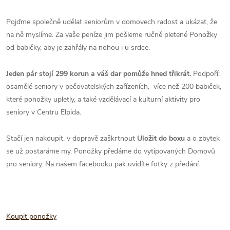
Pojďme společně udělat seniorům v domovech radost a ukázat, že
na ně myslíme. Za vaše peníze jim pošleme ručně pletené Ponožky
od babičky, aby je zahřály na nohou i u srdce.
Jeden pár stojí 299 korun a váš dar pomůže hned třikrát.
Podpoří:
osamělé seniory v pečovatelských zařízeních, více než 200 babiček,
které ponožky upletly, a také vzdělávací a kulturní aktivity pro
seniory v Centru Elpida.
Stačí jen nakoupit, v dopravě zaškrtnout
Uložit do boxu
a o zbytek
se už postaráme my. Ponožky předáme do vytipovaných Domovů
pro seniory. Na našem facebooku pak uvidíte fotky z předání.
Koupit ponožky