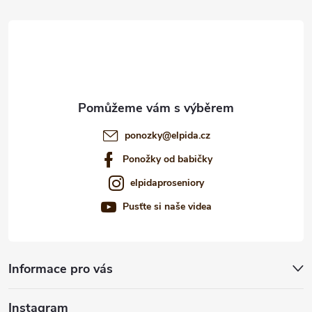
t
í
ponozky
@
elpida.cz
Ponožky od babičky
elpidaproseniory
Pusťte si naše videa
Informace pro vás
Instagram