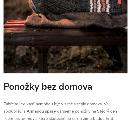
Ponožky bez domova
Zahřejte i ty, kteří nemohou být v zimě v teple domova. Ve
spolupráci s
Armádou spásy
darujeme ponožky na Štědrý den
lidem bez domova, které skutečně po celou zimu budou hřát.