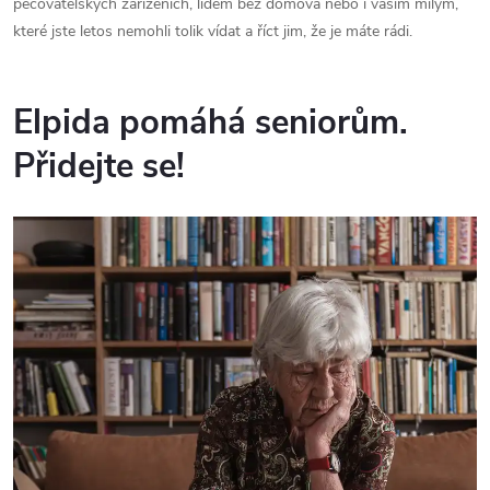
pečovatelských zařízeních, lidem bez domova nebo i vašim milým,
které jste letos nemohli tolik vídat a říct jim, že je máte rádi.
Elpida pomáhá seniorům.
Přidejte se!