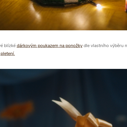
vé blízké
dárkovým poukazem na ponožky
dle vlastního výběru 
letení.