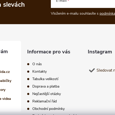
E-mail
a slevách
Vložením e-mailu souhlasíte s
podmínka
Informace pro vás
Instagram
O nás
Sledovat 
Kontakty
pida.cz
Tabulka velikostí
babičky
Doprava a platba
iory
Nejčastější otázky
e videa
Reklamační řád
Obchodní podmínky