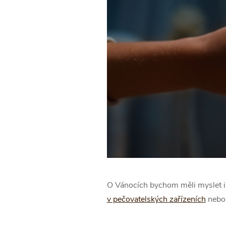
O Vánocích bychom měli myslet i na
v pečovatelských zařízeních
neb