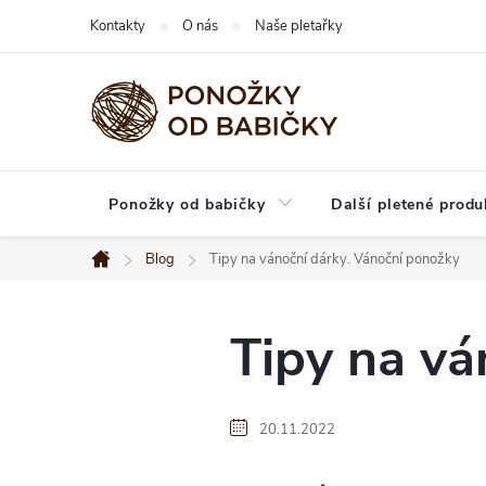
Přejít
Kontakty
O nás
Naše pletařky
na
obsah
Ponožky od babičky
Další pletené produ
Blog
Tipy na vánoční dárky. Vánoční ponožky
Domů
Tipy na vá
20.11.2022