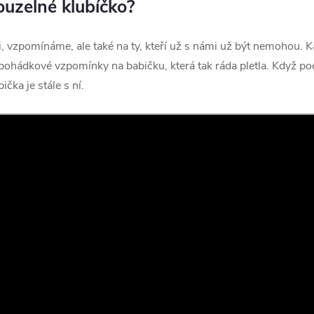
uzelné klubíčko?
, vzpomínáme, ale také na ty, kteří už s námi už být nemohou. 
 pohádkové vzpomínky na babičku, která tak ráda pletla. Když 
ička je stále s ní.