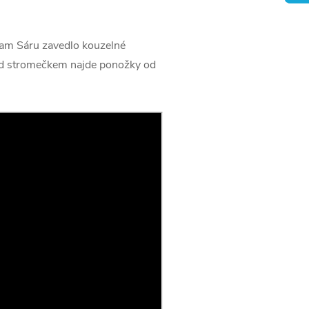
Kam Sáru zavedlo kouzelné
pod stromečkem najde ponožky od