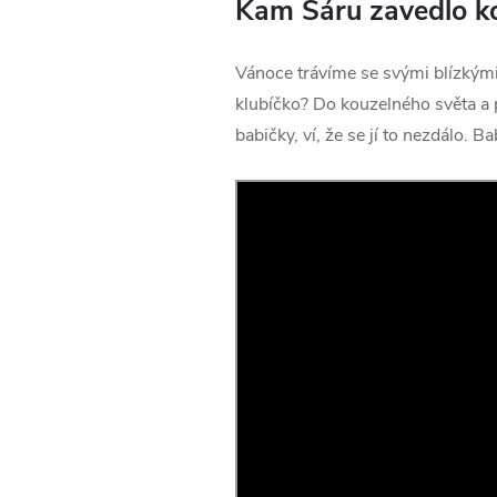
Kam Sáru zavedlo ko
Vánoce trávíme se svými blízkými
klubíčko? Do kouzelného světa a
babičky, ví, že se jí to nezdálo. Bab