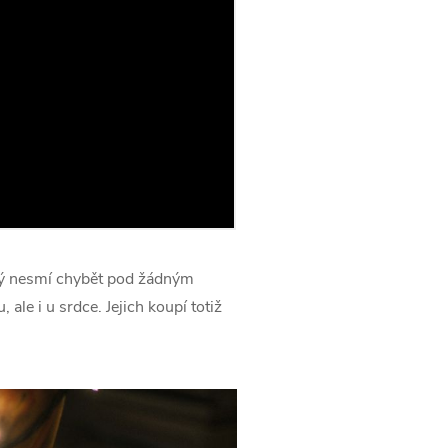
erý nesmí chybět pod žádným
le i u srdce. Jejich koupí totiž