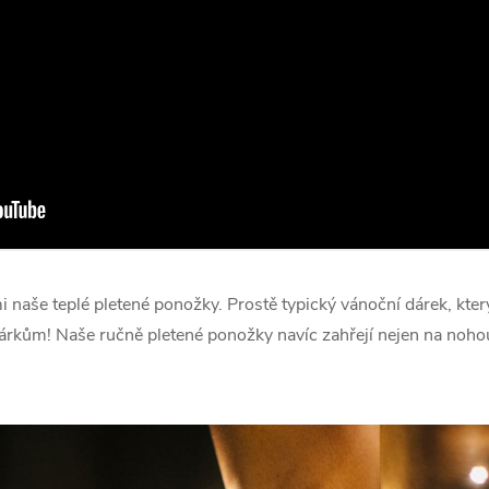
mi naše teplé pletené ponožky. Prostě typický vánoční dárek, kt
árkům!
Naše ručně pletené ponožky navíc zahřejí nejen na nohou, a