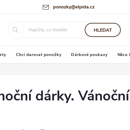
ponozky@elpida.cz
HLEDAT
kty
Chci darovat ponožky
Dárkové poukazy
Něco 
noční dárky. Vánočn