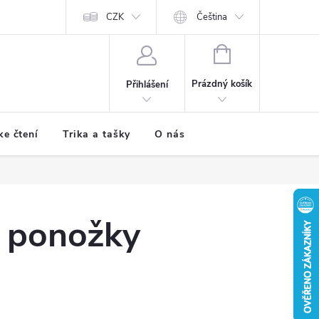
CZK
Čeština
NÁKUPNÍ
KOŠÍK
Prázdný košík
Přihlášení
ke čtení
Trika a tašky
O nás
í ponožky