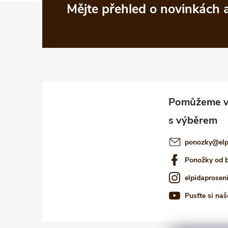
Z
Mějte přehled o novinkách
á
p
a
t
í
ponozky
@
el
Ponožky od 
elpidaprosen
Pusťte si naš