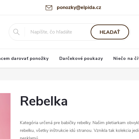
ponozky@elpida.cz
HĽADAŤ
hcem darovať ponožky
Darčekové poukazy
Niečo na čí
Rebelka
Kategória určená pre babičky rebelky. Našim pletiarkam obvyk
rebelku, všetky inštrukcie idú stranou. Vznikla tak kolekcia j
nesklamú.