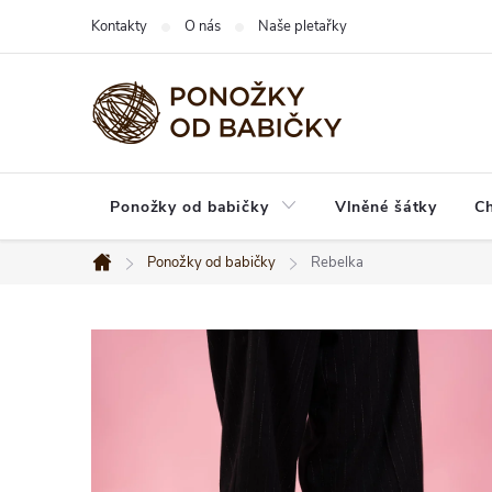
Prejsť
Kontakty
O nás
Naše pletařky
na
obsah
Ponožky od babičky
Vlněné šátky
C
Ponožky od babičky
Rebelka
Domov