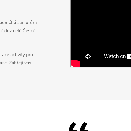
á pomáhá seniorům
iček z celé České
také aktivity pro
aze. Zahřejí vás