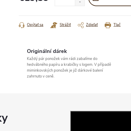
Jednotková
cena:
Opýtať sa
Strážiť
Zdieľať
Tlač
Originální dárek
Každý pár ponožek vám rádi zabalíme do
hedvábného papíru a krabičky s logem. V případě
miminkovských ponožek je již dárkové balení
zahrnuto v ceně.
ky