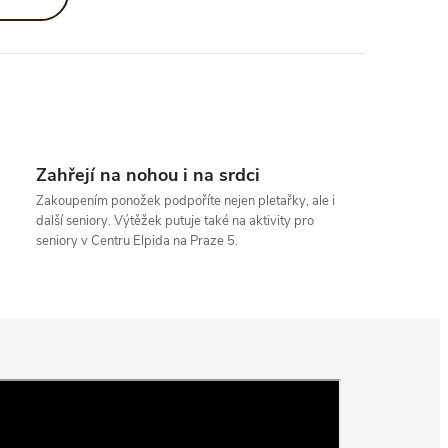
Zahřejí na nohou i na srdci
Zakoupením ponožek podpoříte nejen pletařky, ale i
další seniory. Výtěžek putuje také na aktivity pro
seniory v Centru Elpida na Praze 5.