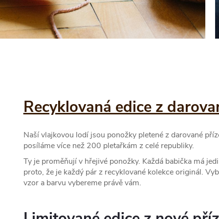
Recyklovaná edice z darova
Naší vlajkovou lodí jsou ponožky pletené z darované pří
posíláme více než 200 pletařkám z celé republiky.
Ty je proměňují v hřejivé ponožky. Každá babička má jedin
proto, že je každý pár z recyklované kolekce originál. Vyb
vzor a barvu vybereme právě vám.
Limitované edice z nové pří