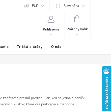
EUR
Slovenčina
NÁKUPNÝ
KOŠÍK
Prázdny košík
Prihlásenie
tanie
Tričká a tašky
O nás
le zadávame presnú predlohu, ale keď sa jedná o babičku
edinečných kúskov, ktoré vás prekvapia a rozhodne