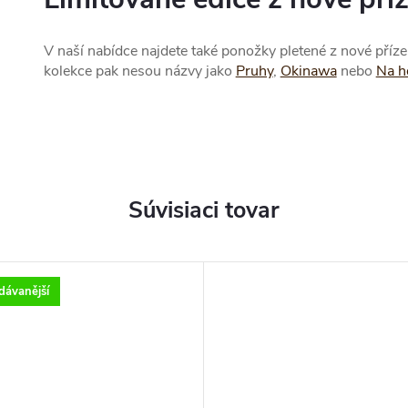
V naší nabídce najdete také ponožky pletené z nové příz
kolekce pak nesou názvy jako
Pruhy
,
Okinawa
nebo
Na h
Súvisiaci tovar
dávanější