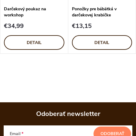
Darčekový poukaz na
Ponožky pre bábätká v
workshop
darčekovej krabičke
€34,99
€13,15
DETAIL
DETAIL
O
v
l
á
Odoberať newsletter
d
Z
a
Email
ODOBERAŤ