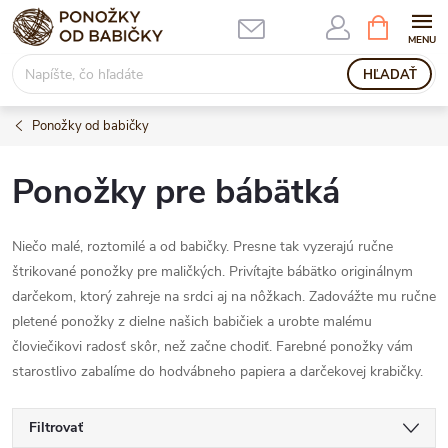
Prejsť
NÁKUPN
KOŠÍK
na
obsah
HĽADAŤ
Ponožky od babičky
Ponožky pre bábätká
Niečo malé, roztomilé a od babičky. Presne tak vyzerajú ručne
štrikované ponožky pre maličkých. Privítajte bábätko originálnym
darčekom, ktorý zahreje na srdci aj na nôžkach. Zadovážte mu ručne
pletené ponožky z dielne našich babičiek a urobte malému
človiečikovi radosť skôr, než začne chodiť. Farebné ponožky vám
starostlivo zabalíme do hodvábneho papiera a darčekovej krabičky.
Filtrovať