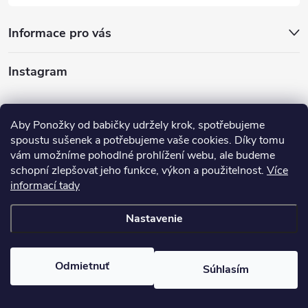
i
Informace pro vás
s
u
Instagram
Sledovať na Instagrame
Aby Ponožky od babičky udržely krok, spotřebujeme
spoustu sušenek a potřebujeme vaše cookies. Díky tomu
Ponúkame vám
vám umožníme pohodlné prohlížení webu, ale budeme
schopní zlepšovat jeho funkce, výkon a použitelnost.
Více
informací tady
Nastavenie
Copyright 2026
Ponožky od babičky
. Všetky práva vyhradené.
Odmietnuť
Súhlasím
Vytvoril Shoptet