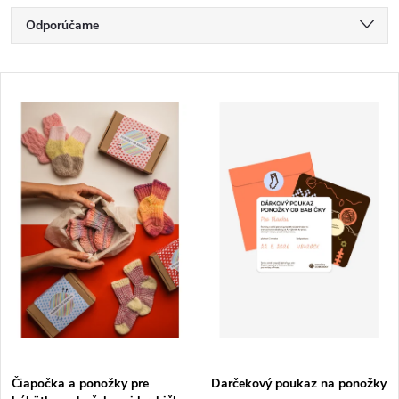
R
Odporúčame
a
Najlacnejšie
V
Najdrahšie
d
ý
Najpredávanejšie
e
p
Abecedne
n
i
i
s
e
p
p
r
r
Čiapočka a ponožky pre
Darčekový poukaz na ponožky