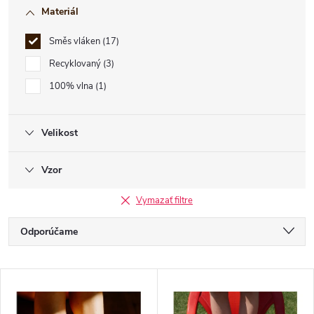
Materiál
Směs vláken
17
Recyklovaný
3
100% vlna
1
Velikost
Vzor
Vymazať filtre
R
Odporúčame
a
Najlacnejšie
V
Najdrahšie
d