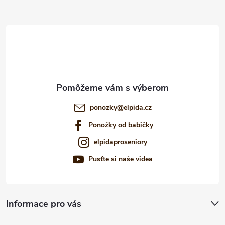
p
ä
i
t
s
i
u
e
ponozky
@
elpida.cz
Ponožky od babičky
elpidaproseniory
Pusťte si naše videa
Informace pro vás