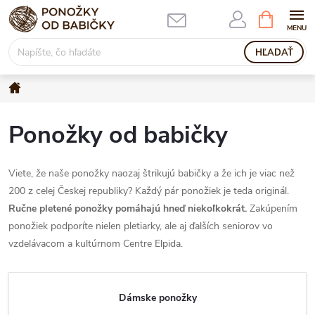
Prejsť
NÁKUPN
KOŠÍK
na
obsah
HĽADAŤ
Domov
Ponožky od babičky
Viete, že naše ponožky naozaj štrikujú babičky a že ich je viac než
200 z celej Českej republiky? Každý pár ponožiek je teda originál.
Ručne pletené ponožky pomáhajú hneď niekoľkokrát.
Zakúpením
ponožiek podporíte nielen pletiarky, ale aj ďalších seniorov vo
vzdelávacom a kultúrnom Centre Elpida.
Dámske ponožky