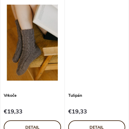
k
k
t
t
o
o
v
v
Vrkoče
Tulipán
€19,33
€19,33
DETAIL
DETAIL