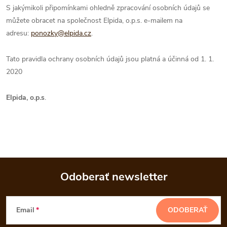
S jakýmikoli připomínkami ohledně zpracování osobních údajů se
můžete obracet na společnost Elpida, o.p.s. e-mailem na
adresu:
ponozky@elpida.cz
.
Tato pravidla ochrany osobních údajů jsou platná a účinná od 1. 1.
2020
Elpida, o.p.s
.
Odoberať newsletter
Z
Email
ODOBERAŤ
á