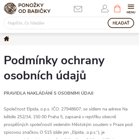
Prejsť
NÁKUPN
KOŠÍK
na
obsah
HĽADAŤ
Domov
Podmínky ochrany
osobních údajů
PRAVIDLA NAKLÁDÁNÍ S OSOBNÍMI ÚDAJI
Společnost Elpida, o.p.s. IČO: 27948607, se sídlem na adrese Na
bělidle 252/34, 150 00 Praha 5, zapsaná v rejstříku obecně
prospěšných společností vedeném Městským soudem v Praze pod
spisovou značkou O 515 (dále jen „Elpida, .o.p.s.“), je