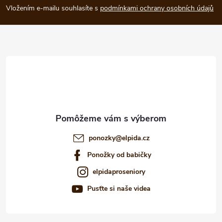
Vložením e-mailu souhlasíte s
podmínkami ochrany osobních údajů
p
ä
t
i
e
ponozky
@
elpida.cz
Ponožky od babičky
elpidaproseniory
Pusťte si naše videa