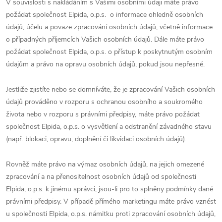
V souvislosti s nakládáním s Vašimi osobními údaji máte právo
požádat společnost Elpida, o.p.s. o informace ohledně osobních
údajů, účelu a povaze zpracování osobních údajů, včetně informace
o případných příjemcích Vašich osobních údajů. Dále máte právo
požádat společnost Elpida, o.p.s. o přístup k poskytnutým osobním
údajům a právo na opravu osobních údajů, pokud jsou nepřesné.
Jestliže zjistíte nebo se domníváte, že je zpracování Vašich osobních
údajů prováděno v rozporu s ochranou osobního a soukromého
života nebo v rozporu s právními předpisy, máte právo požádat
společnost Elpida, o.p.s. o vysvětlení a odstranění závadného stavu
(např. blokaci, opravu, doplnění či likvidaci osobních údajů).
Rovněž máte právo na výmaz osobních údajů, na jejich omezené
zpracování a na přenositelnost osobních údajů od společnosti
Elpida, o.p.s. k jinému správci, jsou-li pro to splněny podmínky dané
právními předpisy. V případě přímého marketingu máte právo vznést
u společnosti Elpida, o.p.s. námitku proti zpracování osobních údajů,