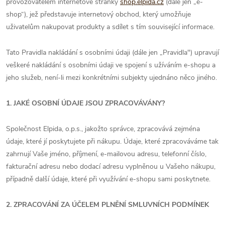
provozovatelem internetové stránky
shop.elpida.cz
(dále jen „e-
shop“), jež představuje internetový obchod, který umožňuje
uživatelům nakupovat produkty a sdílet s tím související informace.
Tato Pravidla nakládání s osobními údaji (dále jen „Pravidla") upravují
veškeré nakládání s osobními údaji ve spojení s užíváním e-shopu a
jeho služeb, není-li mezi konkrétními subjekty ujednáno něco jiného.
1. JAKÉ OSOBNÍ ÚDAJE JSOU ZPRACOVÁVÁNY?
Společnost Elpida, o.p.s., jakožto správce, zpracovává zejména
údaje, které jí poskytujete při nákupu. Údaje, které zpracováváme tak
zahrnují Vaše jméno, příjmení, e-mailovou adresu, telefonní číslo,
fakturační adresu nebo dodací adresu vyplněnou u Vašeho nákupu,
případně další údaje, které při využívání e-shopu sami poskytnete.
2. ZPRACOVÁNÍ ZA ÚČELEM PLNĚNÍ SMLUVNÍCH PODMÍNEK