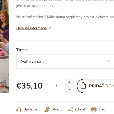
jehlice už nedáte z ruky.
Nejste začátečníci? Máte doma rozpletený projekt a chcete por
Detailné informácie
Termín
€35,10
PRIDAŤ DO 
Jednotková
cena:
Opýtať sa
Strážiť
Zdieľať
Tlač