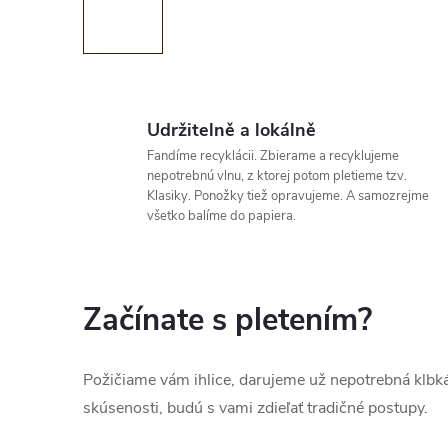
Udržitelně a lokálně
Fandíme recyklácii. Zbierame a recyklujeme
nepotrebnú vlnu, z ktorej potom pletieme tzv.
Klasiky. Ponožky tiež opravujeme. A samozrejme
všetko balíme do papiera.
Začínate s pletením?
Požičiame vám ihlice, darujeme už nepotrebná klbká
skúsenosti, budú s vami zdieľať tradičné postupy.