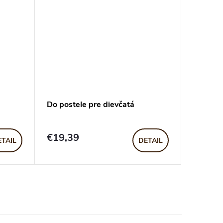
Do postele pre dievčatá
Pruhov
€19,39
€20,6
ETAIL
DETAIL