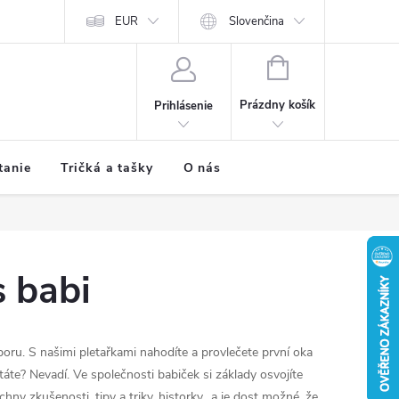
EUR
Slovenčina
NÁKUPNÝ
KOŠÍK
Prázdny košík
Prihlásenie
tanie
Tričká a tašky
O nás
s babi
boru. S našimi pletařkami nahodíte a provlečete první oka
áte? Nevadí. Ve společnosti babiček si základy osvojíte
hny zkušenosti, tipy a triky, historky.. a je dost možné, že