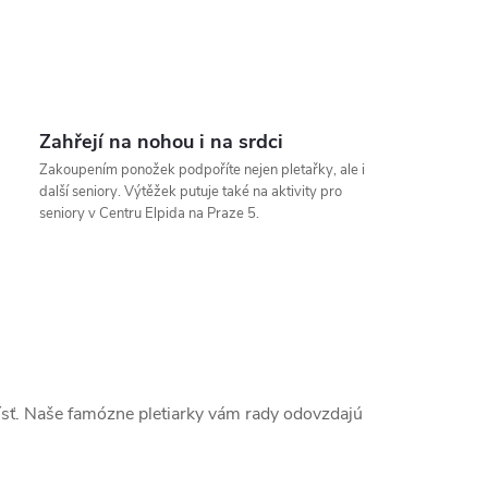
Zahřejí na nohou i na srdci
Zakoupením ponožek podpoříte nejen pletařky, ale i
další seniory. Výtěžek putuje také na aktivity pro
seniory v Centru Elpida na Praze 5.
rísť. Naše famózne pletiarky vám rady odovzdajú