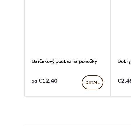
rkshop
Darčekový poukaz na ponožky
Dobrý
€12,40
€2,4
od
DETAIL
DETAIL