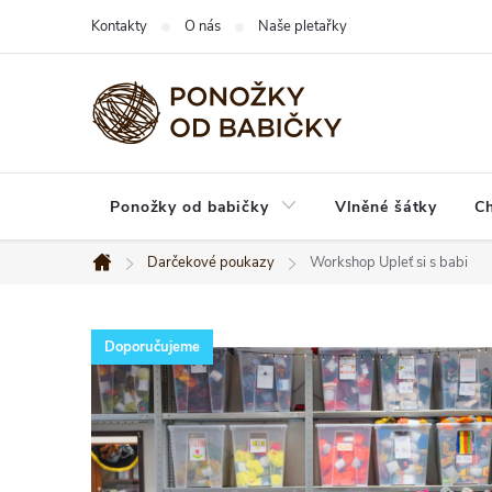
Prejsť
Kontakty
O nás
Naše pletařky
na
obsah
Ponožky od babičky
Vlněné šátky
C
Darčekové poukazy
Workshop Upleť si s babi
Domov
Doporučujeme