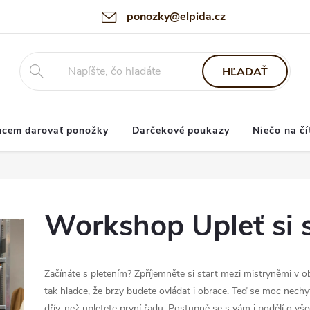
ponozky@elpida.cz
HĽADAŤ
hcem darovať ponožky
Darčekové poukazy
Niečo na čí
Workshop Upleť si 
Začínáte s pletením? Zpříjemněte si start mezi mistryněmi v o
tak hladce, že brzy budete ovládat i obrace. Teď se moc nechyt
dřív, než upletete první řadu. Postupně se s vám i podělí o všec