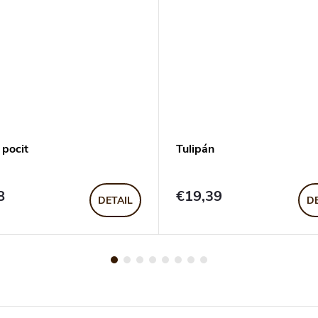
 pocit
Tulipán
8
€19,39
DETAIL
D