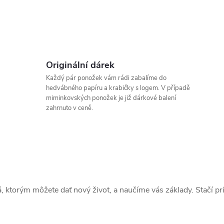
Originální dárek
Každý pár ponožek vám rádi zabalíme do
hedvábného papíru a krabičky s logem. V případě
miminkovských ponožek je již dárkové balení
zahrnuto v ceně.
, ktorým môžete dať nový život, a naučíme vás základy. Stačí p