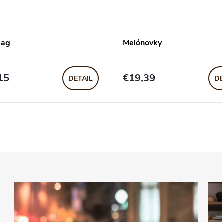
bag
Melónovky
15
€19,39
DETAIL
D