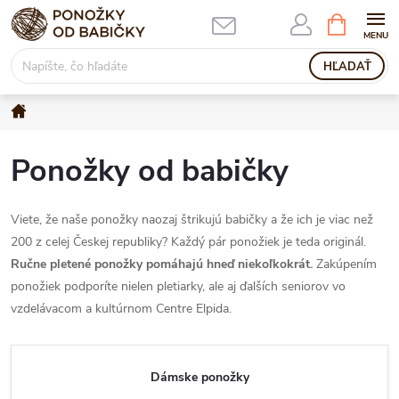
Prejsť
NÁKUPN
KOŠÍK
na
obsah
HĽADAŤ
Domov
Ponožky od babičky
Viete, že naše ponožky naozaj štrikujú babičky a že ich je viac než
200 z celej Českej republiky? Každý pár ponožiek je teda originál.
Ručne pletené ponožky pomáhajú hneď niekoľkokrát.
Zakúpením
ponožiek podporíte nielen pletiarky, ale aj ďalších seniorov vo
vzdelávacom a kultúrnom Centre Elpida.
Dámske ponožky