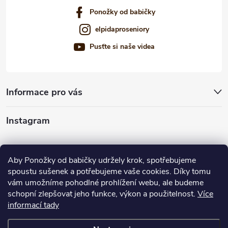
s
Ponožky od babičky
u
elpidaproseniory
Pusťte si naše videa
Informace pro vás
Instagram
Sledovať na Instagrame
Aby Ponožky od babičky udržely krok, spotřebujeme
spoustu sušenek a potřebujeme vaše cookies. Díky tomu
Ponúkame vám
vám umožníme pohodlné prohlížení webu, ale budeme
schopní zlepšovat jeho funkce, výkon a použitelnost.
Více
informací tady