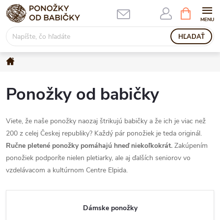
Prejsť
NÁKUPN
KOŠÍK
na
obsah
HĽADAŤ
Domov
Ponožky od babičky
Viete, že naše ponožky naozaj štrikujú babičky a že ich je viac než
200 z celej Českej republiky? Každý pár ponožiek je teda originál.
Ručne pletené ponožky pomáhajú hneď niekoľkokrát.
Zakúpením
ponožiek podporíte nielen pletiarky, ale aj ďalších seniorov vo
vzdelávacom a kultúrnom Centre Elpida.
Dámske ponožky