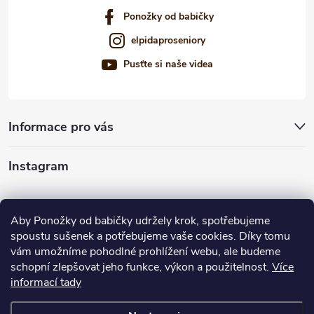
s
Ponožky od babičky
u
elpidaproseniory
Pusťte si naše videa
Informace pro vás
Instagram
Sledovať na Instagrame
Aby Ponožky od babičky udržely krok, spotřebujeme
spoustu sušenek a potřebujeme vaše cookies. Díky tomu
Ponúkame vám
vám umožníme pohodlné prohlížení webu, ale budeme
schopní zlepšovat jeho funkce, výkon a použitelnost.
Více
informací tady