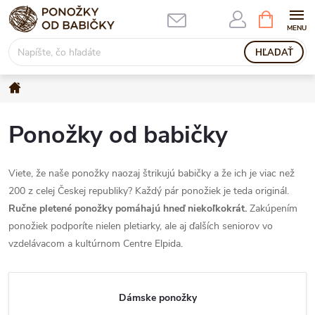
Prejsť
NÁKUPN
KOŠÍK
na
obsah
HĽADAŤ
Domov
Ponožky od babičky
Viete, že naše ponožky naozaj štrikujú babičky a že ich je viac než
200 z celej Českej republiky? Každý pár ponožiek je teda originál.
Ručne pletené ponožky pomáhajú hneď niekoľkokrát.
Zakúpením
ponožiek podporíte nielen pletiarky, ale aj ďalších seniorov vo
vzdelávacom a kultúrnom Centre Elpida.
Dámske ponožky