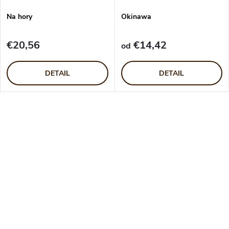
Na hory
Okinawa
€20,56
€14,42
od
DETAIL
DETAIL
O
v
l
á
d
a