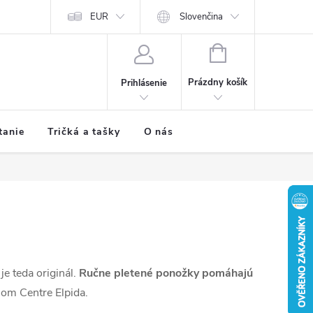
EUR
Slovenčina
NÁKUPNÝ
KOŠÍK
Prázdny košík
Prihlásenie
tanie
Tričká a tašky
O nás
je teda originál.
Ručne pletené ponožky pomáhajú
nom Centre Elpida.