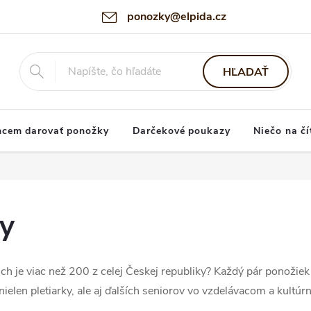
ponozky@elpida.cz
HĽADAŤ
hcem darovať ponožky
Darčekové poukazy
Niečo na čí
y
ich je viac než 200 z celej Českej republiky? Každý pár ponožiek 
elen pletiarky, ale aj ďalších seniorov vo vzdelávacom a kultúr