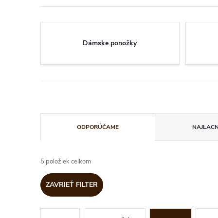
Dámske ponožky
R
ODPORÚČAME
NAJLACN
a
5
položiek celkom
d
ZAVRIEŤ FILTER
e