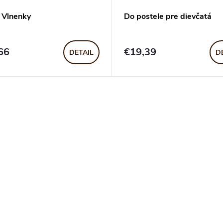
Vlnenky
Do postele pre dievčatá
66
€19,39
DETAIL
D