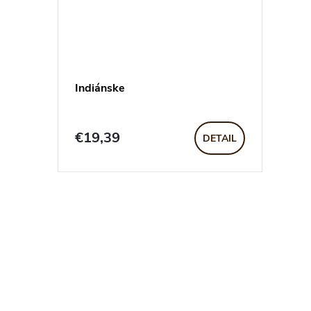
Indiánske
€19,39
DETAIL
O
v
l
á