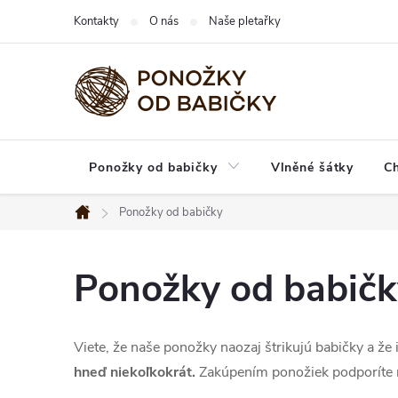
Prejsť
Kontakty
O nás
Naše pletařky
na
obsah
Ponožky od babičky
Vlněné šátky
C
Ponožky od babičky
Domov
Ponožky od babičk
Viete, že naše ponožky naozaj štrikujú babičky a že 
hneď niekoľkokrát.
Zakúpením ponožiek podporíte ni