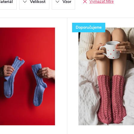
ateriál
Velikost
Vzor
Vymazať filtre
Doporučujeme