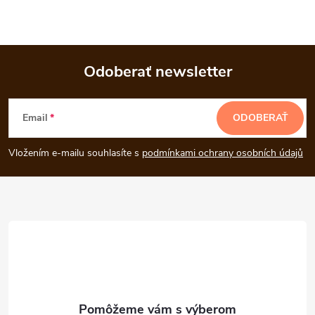
c
i
e
Odoberať newsletter
Z
p
Email
ODOBERAŤ
r
á
v
Vložením e-mailu souhlasíte s
podmínkami ochrany osobních údajů
p
k
ä
y
t
v
ý
i
p
e