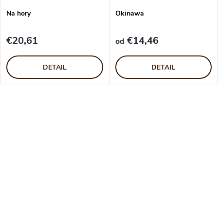
Na hory
Okinawa
€20,61
€14,46
od
DETAIL
DETAIL
O
v
l
á
d
a