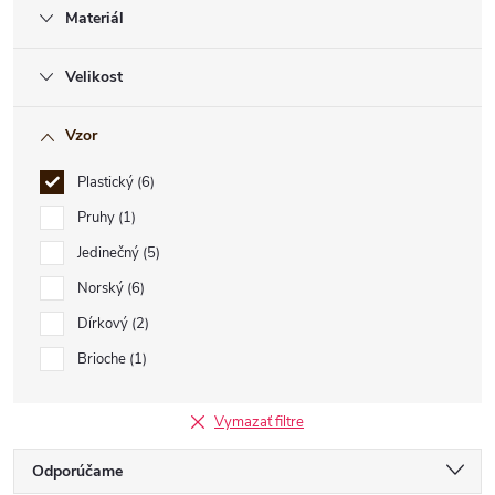
Materiál
Velikost
Vzor
Plastický
6
Pruhy
1
Jedinečný
5
Norský
6
Dírkový
2
Brioche
1
Vymazať filtre
R
Odporúčame