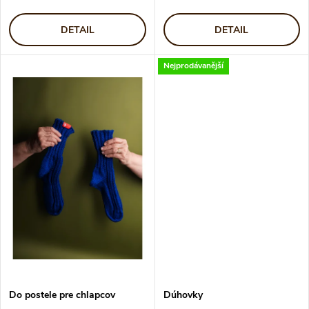
d
d
u
DETAIL
DETAIL
u
k
Nejprodávanější
k
t
t
o
o
v
v
Do postele pre chlapcov
Dúhovky