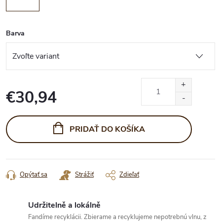
Barva
€30,94
Jednotková
cena:
PRIDAŤ DO KOŠÍKA
Opýtať sa
Strážiť
Zdieľať
Udržitelně a lokálně
Fandíme recyklácii. Zbierame a recyklujeme nepotrebnú vlnu, z