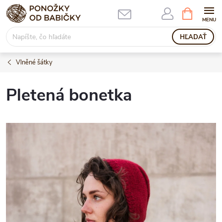
Prejsť
NÁKUPN
KOŠÍK
na
obsah
HĽADAŤ
Vlněné šátky
Pletená bonetka