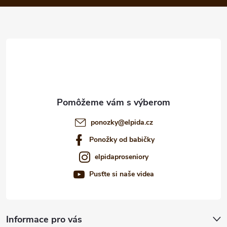
p
ä
t
i
e
ponozky
@
elpida.cz
Ponožky od babičky
elpidaproseniory
Pusťte si naše videa
Informace pro vás