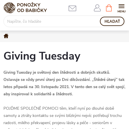
Prejsť
NÁKUPN
KOŠÍK
na
obsah
HĽADAŤ
Domov
Giving Tuesday
Giving Tuesday je světový den štědrosti a dobrých skutků.
Oslavuje se vždy první úterý po Dni díkůvzdání. „Štědré úterý” tak
letos připadá na 30. listopadu 2021. V tento den se celý svět spojí,
aby inspiroval k solidaritě a štědrosti.
POJĎME SPOLEČNĚ POMOCI těm, kteří nyní po dlouhé době
samoty a ztráty kontaktu se svými blízkými nejvíc potřebují trochu
radosti, milého překvapení, projevu lásky a péče - seniorům v