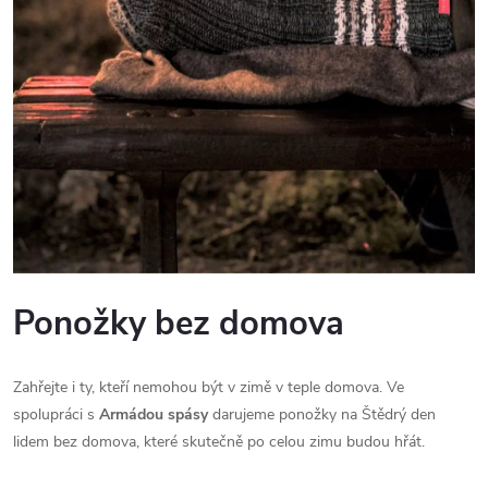
Ponožky bez domova
Zahřejte i ty, kteří nemohou být v zimě v teple domova. Ve
spolupráci s
Armádou spásy
darujeme ponožky na Štědrý den
lidem bez domova, které skutečně po celou zimu budou hřát.