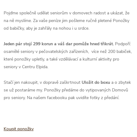
Pojďme společně udělat seniorům v domovech radost a ukázat, že
na ně myslíme. Za vaše peníze jim pošleme ručně pletené Ponožky
od babičky, aby je zahřály na nohou i u srdce.
Jeden pár stojí 299 korun a váš dar pomůže hned třikrát.
Podpoří:
osamělé seniory v pečovatelských zařízeních, více než 200 babiček,
které ponožky upletly, a také vzdělávací a kulturní aktivity pro
seniory v Centru Elpida.
Stačí jen nakoupit, v dopravě zaškrtnout
Uložit do boxu
a o zbytek
se už postaráme my. Ponožky předáme do vytipovaných Domovů
pro seniory. Na našem facebooku pak uvidíte fotky z předání.
Koupit ponožky