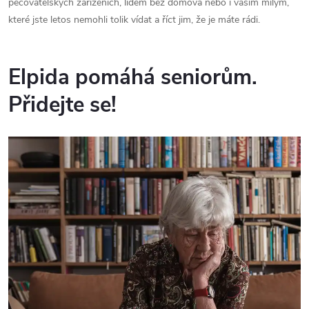
pečovatelských zařízeních, lidem bez domova nebo i vašim milým,
které jste letos nemohli tolik vídat a říct jim, že je máte rádi.
Elpida pomáhá seniorům.
Přidejte se!