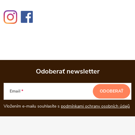
Odoberať newsletter
Z
Email
ODOBERAŤ
á
Vložením e-mailu souhlasíte s
podmínkami ochrany osobních údajů
p
ä