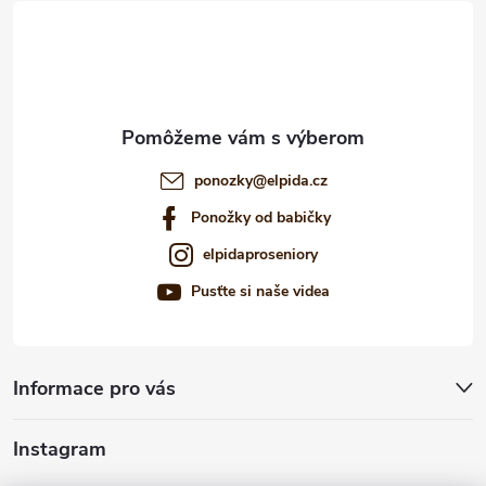
t
i
e
ponozky
@
elpida.cz
Ponožky od babičky
elpidaproseniory
Pusťte si naše videa
Informace pro vás
Instagram