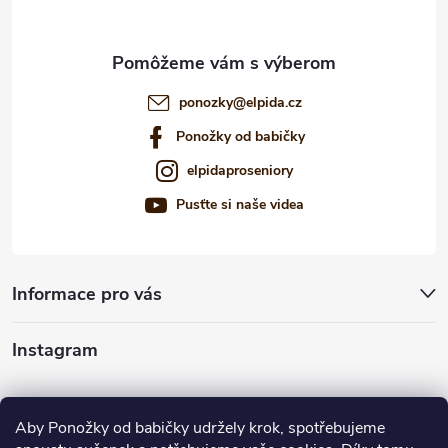
i
e
ponozky
@
elpida.cz
Ponožky od babičky
elpidaproseniory
Pusťte si naše videa
Informace pro vás
Instagram
Sledovať na Instagrame
Aby Ponožky od babičky udržely krok, spotřebujeme