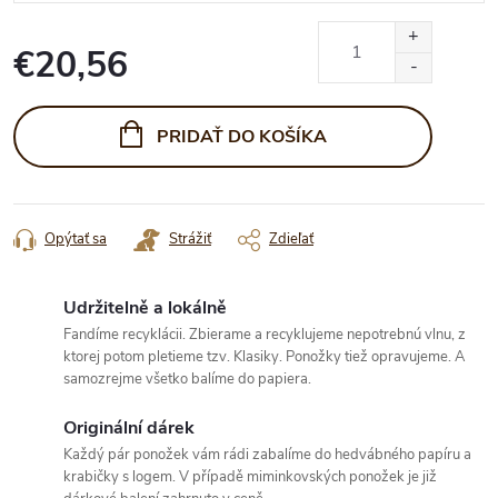
€20,56
Jednotková
cena:
PRIDAŤ DO KOŠÍKA
Opýtať sa
Strážiť
Zdieľať
Udržitelně a lokálně
Fandíme recyklácii. Zbierame a recyklujeme nepotrebnú vlnu, z
ktorej potom pletieme tzv. Klasiky. Ponožky tiež opravujeme. A
samozrejme všetko balíme do papiera.
Originální dárek
Každý pár ponožek vám rádi zabalíme do hedvábného papíru a
krabičky s logem. V případě miminkovských ponožek je již