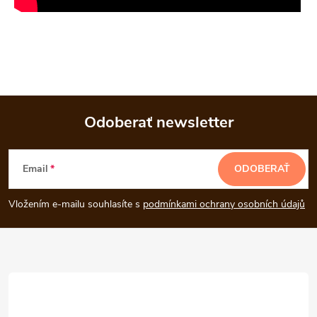
Odoberať newsletter
Z
Email
ODOBERAŤ
á
Vložením e-mailu souhlasíte s
podmínkami ochrany osobních údajů
p
ä
t