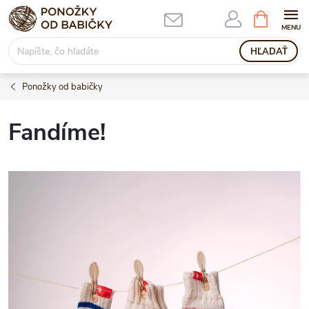
Prejsť
NÁKUPN
KOŠÍK
na
obsah
HĽADAŤ
Ponožky od babičky
Fandíme!