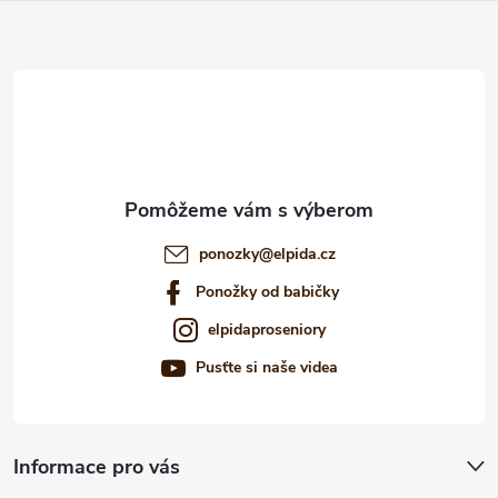
ä
t
i
e
ponozky
@
elpida.cz
Ponožky od babičky
elpidaproseniory
Pusťte si naše videa
Informace pro vás