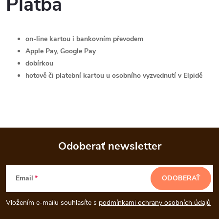
Platba
on-line kartou i bankovním převodem
Apple Pay, Google Pay
dobírkou
hotově či platební kartou u osobního vyzvednutí v Elpidě
Odoberať newsletter
Z
Email
ODOBERAŤ
á
Vložením e-mailu souhlasíte s
podmínkami ochrany osobních údajů
p